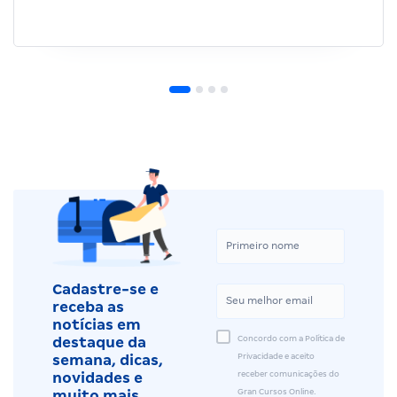
Cadastre-se e
receba as
notícias em
Concordo com a Política de
destaque da
Privacidade e aceito
semana, dicas,
receber comunicações do
novidades e
Gran Cursos Online.
muito mais.