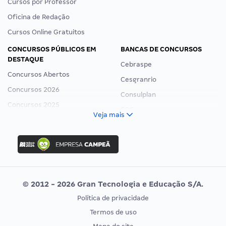
Cursos por Professor
Oficina de Redação
Cursos Online Gratuitos
CONCURSOS PÚBLICOS EM
BANCAS DE CONCURSOS
DESTAQUE
Cebraspe
Concursos Abertos
Cesgranrio
Concursos 2026
Consulplan
Concursos 2025
FCC
Veja mais
Concurso Nacional Unificado
FGV
Concurso Ibama
Idecan
Concurso MPU
Selecon
Editais publicados
Uniase
© 2012 - 2026 Gran Tecnologia e Educação S/A.
Vunesp
Política de privacidade
CONCURSOS POR PROFISSÃO
EXAME DE ORDEM
Termos de uso
Concursos Administrativos
OAB