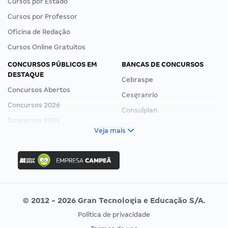
Cursos por Estado
Cursos por Professor
Oficina de Redação
Cursos Online Gratuitos
CONCURSOS PÚBLICOS EM
BANCAS DE CONCURSOS
DESTAQUE
Cebraspe
Concursos Abertos
Cesgranrio
Concursos 2026
Consulplan
Concursos 2025
FCC
Veja mais
Concurso Nacional Unificado
FGV
Concurso Ibama
Idecan
Concurso MPU
Selecon
Editais publicados
Uniase
© 2012 - 2026 Gran Tecnologia e Educação S/A.
Vunesp
Política de privacidade
CONCURSOS POR PROFISSÃO
EXAME DE ORDEM