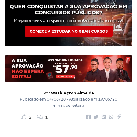
QUER CONQUISTAR A SUA APROVAÇÃO EM
CONCURSOS PÚBLICOS?
Prepare-se com quem mais entende do assunto!
COMECE A ESTUDAR NO GRAN CURSOS
Por
Washington Almeida
Publicado em
04/06/20
• Atualizado em
19/06/20
4 min. de leitura
2
1