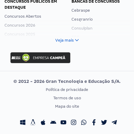
CONCURSOS PÚBLICOS EM
BANCAS DE CONCURSOS
DESTAQUE
Cebraspe
Concursos Abertos
Cesgranrio
Concursos 2026
Consulplan
Concursos 2025
FCC
Veja mais
Concurso Nacional Unificado
FGV
Concurso Ibama
Idecan
Concurso MPU
Selecon
Editais publicados
Uniase
© 2012 - 2026 Gran Tecnologia e Educação S/A.
Vunesp
Política de privacidade
CONCURSOS POR PROFISSÃO
EXAME DE ORDEM
Termos de uso
Concursos Administrativos
OAB
Mapa do site
Concursos Educação
Prova OAB
Concursos Fiscais
Calendário OAB
Concursos Jurídicos
Questões OAB