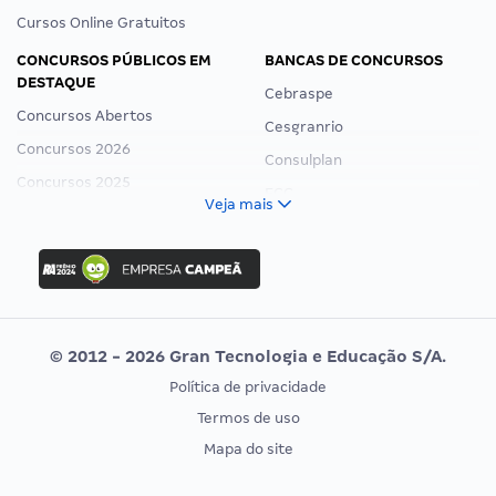
Cursos Online Gratuitos
CONCURSOS PÚBLICOS EM
BANCAS DE CONCURSOS
DESTAQUE
Cebraspe
Concursos Abertos
Cesgranrio
Concursos 2026
Consulplan
Concursos 2025
FCC
Veja mais
Concurso Nacional Unificado
FGV
Concurso Ibama
Idecan
Concurso MPU
Selecon
Editais publicados
Uniase
© 2012 - 2026 Gran Tecnologia e Educação S/A.
Vunesp
Política de privacidade
CONCURSOS POR PROFISSÃO
EXAME DE ORDEM
Termos de uso
Concursos Administrativos
OAB
Mapa do site
Concursos Educação
Prova OAB