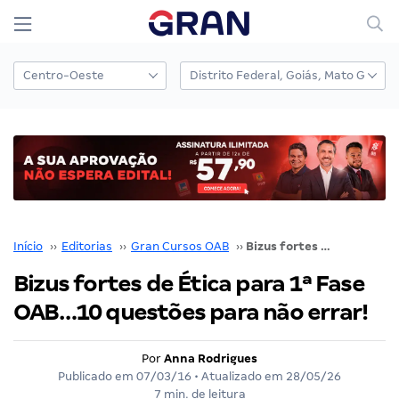
Início
››
Editorias
››
Gran Cursos OAB
››
Bizus fortes de Ética para 1ª Fase OAB…10 questões para não errar!
Bizus fortes de Ética para 1ª Fase
OAB…10 questões para não errar!
Por
Anna Rodrigues
Publicado em
07/03/16
• Atualizado em
28/05/26
7 min. de leitura