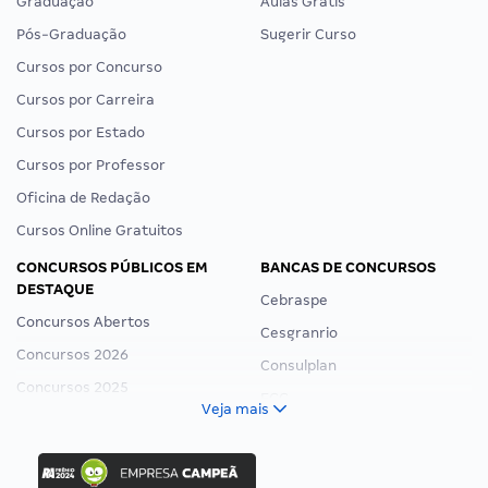
Graduação
Aulas Grátis
Pós-Graduação
Sugerir Curso
Cursos por Concurso
Cursos por Carreira
Cursos por Estado
Cursos por Professor
Oficina de Redação
Cursos Online Gratuitos
CONCURSOS PÚBLICOS EM
BANCAS DE CONCURSOS
DESTAQUE
Cebraspe
Concursos Abertos
Cesgranrio
Concursos 2026
Consulplan
Concursos 2025
FCC
Veja mais
Concurso Nacional Unificado
FGV
Concurso Ibama
Idecan
Concurso MPU