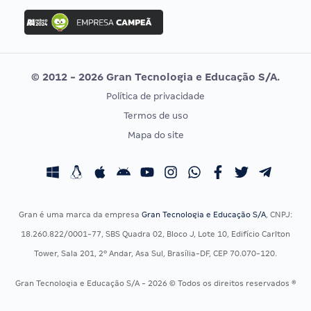
Concurso Ibama
Idecan
Concurso MPU
Selecon
Editais publicados
Uniase
© 2012 - 2026 Gran Tecnologia e Educação S/A.
Vunesp
Política de privacidade
CONCURSOS POR PROFISSÃO
EXAME DE ORDEM
Termos de uso
Concursos Administrativos
OAB
Mapa do site
Concursos Educação
Prova OAB
Concursos Fiscais
Calendário OAB
Concursos Jurídicos
Questões OAB
Concursos Militares
Recursos OAB
Gran é uma marca da empresa
Gran Tecnologia e Educação S/A
, CNPJ:
Concursos Policiais
Exame de Ordem
18.260.822/0001-77, SBS Quadra 02, Bloco J, Lote 10, Edifício Carlton
Concursos Saúde
Tower, Sala 201, 2º Andar, Asa Sul, Brasília-DF, CEP 70.070-120.
Concursos Tribunais
Gran Tecnologia e Educação S/A - 2026 © Todos os direitos reservados ®
Residência Multiprofissional