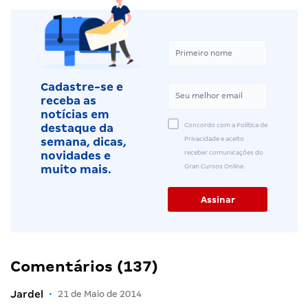
Cadastre-se e
receba as
notícias em
Concordo com a Política de
destaque da
Privacidade e aceito
semana, dicas,
receber comunicações do
novidades e
Gran Cursos Online.
muito mais.
Comentários (137)
Jardel
•
21 de Maio de 2014