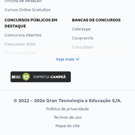
Oficina de Redação
Cursos Online Gratuitos
CONCURSOS PÚBLICOS EM
BANCAS DE CONCURSOS
DESTAQUE
Cebraspe
Concursos Abertos
Cesgranrio
Concursos 2026
Consulplan
Concursos 2025
FCC
Veja mais
Concurso Nacional Unificado
FGV
Concurso Ibama
Idecan
Concurso MPU
Selecon
Editais publicados
Uniase
© 2012 - 2026 Gran Tecnologia e Educação S/A.
Vunesp
Política de privacidade
CONCURSOS POR PROFISSÃO
EXAME DE ORDEM
Termos de uso
Concursos Administrativos
OAB
Mapa do site
Concursos Educação
Prova OAB