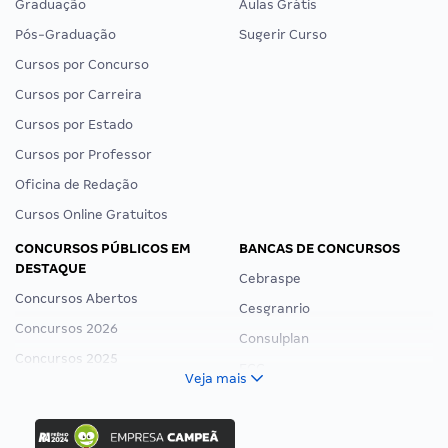
Graduação
Aulas Grátis
Pós-Graduação
Sugerir Curso
Cursos por Concurso
Cursos por Carreira
Cursos por Estado
Cursos por Professor
Oficina de Redação
Cursos Online Gratuitos
CONCURSOS PÚBLICOS EM
BANCAS DE CONCURSOS
DESTAQUE
Cebraspe
Concursos Abertos
Cesgranrio
Concursos 2026
Consulplan
Concursos 2025
FCC
Veja mais
Concurso Nacional Unificado
FGV
Concurso Ibama
Idecan