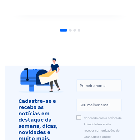
Cadastre-se e
receba as
notícias em
Concordo com a Política de
destaque da
Privacidade e aceito
semana, dicas,
receber comunicações do
novidades e
Gran Cursos Online.
muito mais.