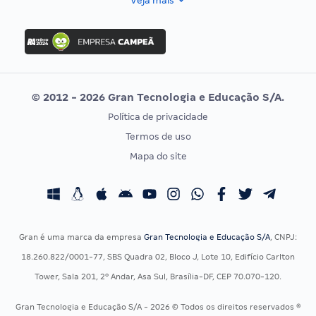
Veja mais
Concurso Nacional Unificado
FGV
Concurso Ibama
Idecan
Concurso MPU
Selecon
Editais publicados
Uniase
© 2012 - 2026 Gran Tecnologia e Educação S/A.
Vunesp
Política de privacidade
CONCURSOS POR PROFISSÃO
EXAME DE ORDEM
Termos de uso
Concursos Administrativos
OAB
Mapa do site
Concursos Educação
Prova OAB
Concursos Fiscais
Calendário OAB
Concursos Jurídicos
Questões OAB
Concursos Militares
Recursos OAB
Gran é uma marca da empresa
Gran Tecnologia e Educação S/A
, CNPJ:
Concursos Policiais
Exame de Ordem
18.260.822/0001-77, SBS Quadra 02, Bloco J, Lote 10, Edifício Carlton
Concursos Saúde
Tower, Sala 201, 2º Andar, Asa Sul, Brasília-DF, CEP 70.070-120.
Concursos Tribunais
Gran Tecnologia e Educação S/A - 2026 © Todos os direitos reservados ®
Residência Multiprofissional