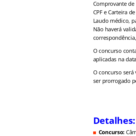
Comprovante de D
CPF e Carteira de
Laudo médico, pa
Não haverá valid
correspondência,
O concurso conta
aplicadas na dat
O concurso será v
ser prorrogado po
Detalhes:
Concurso:
Câm