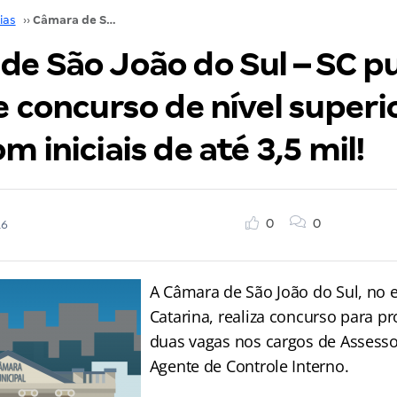
ias
››
Câmara de São João do Sul – SC publica edital de concurso de nível superior. 2 vagas com iniciais de até 3,5 mil!
de São João do Sul – SC pu
e concurso de nível superio
m iniciais de até 3,5 mil!
0
0
16
A Câmara de São João do Sul, no 
Catarina, realiza concurso para p
duas vagas nos cargos de Assesso
Agente de Controle Interno.