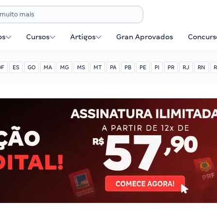
os
Cursos
Artigos
Gran Aprovados
Concurse
DF
ES
GO
MA
MG
MS
MT
PA
PB
PE
PI
PR
RJ
RN
R