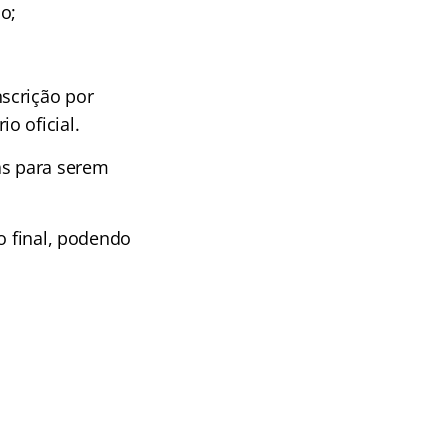
o;
scrição por
o oficial.
as para serem
o final, podendo