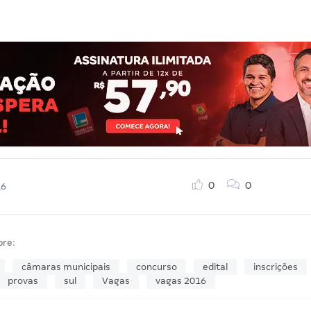
0
0
16
bre:
câmaras municipais
concurso
edital
inscrições
provas
sul
Vagas
vagas 2016