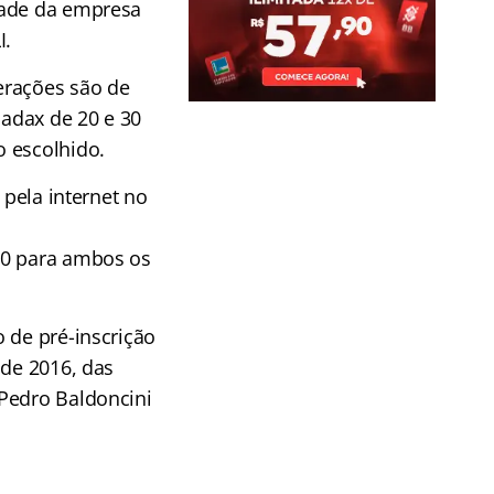
dade da empresa
I.
erações são de
nadax de 20 e 30
 escolhido.
 pela internet no
,00 para ambos os
 de pré-inscrição
 de 2016, das
 Pedro Baldoncini