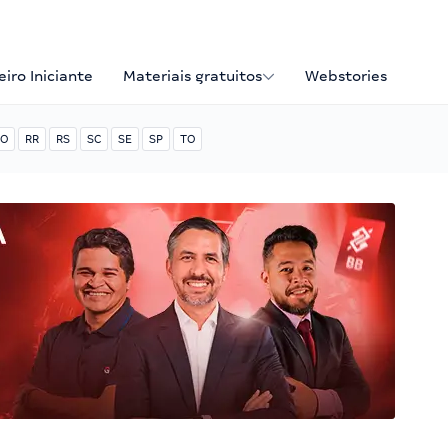
iro Iniciante
Materiais gratuitos
Webstories
O
RR
RS
SC
SE
SP
TO