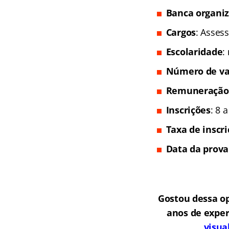
Banca organi
Cargos
:
Assess
Escolaridade
:
Número de va
Remuneração
Inscrições
: 8 
Taxa de inscr
Data da prova
Gostou dessa o
anos de exper
visua