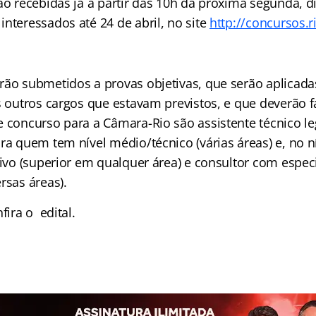
ão recebidas já a partir das 10h da próxima segunda, d
nteressados até 24 de abril, no site
http://concursos.ri
rão submetidos a provas objetivas, que serão aplicad
Os outros cargos que estavam previstos, e que deverão 
e concurso para a Câmara-Rio são assistente técnico le
ra quem tem nível médio/técnico (várias áreas) e, no ní
tivo (superior em qualquer área) e consultor com espec
rsas áreas).
fira o edital.