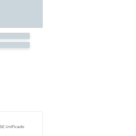
Diana M.
SE Unificado
Concurso SEPLAG CE