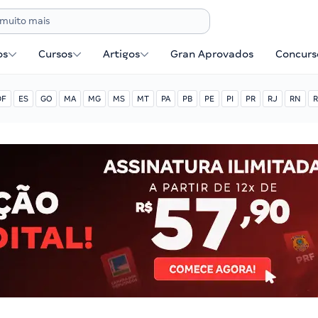
os
Cursos
Artigos
Gran Aprovados
Concurse
DF
ES
GO
MA
MG
MS
MT
PA
PB
PE
PI
PR
RJ
RN
R