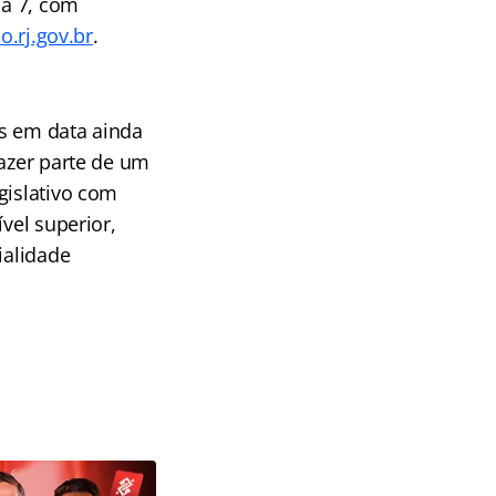
ia 7, com
o.rj.gov.br
.
as em data ainda
fazer parte de um
gislativo com
vel superior,
ialidade