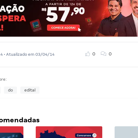
0
0
14
• Atualizado em
03/04/14
bre:
do
edital
ecomendadas