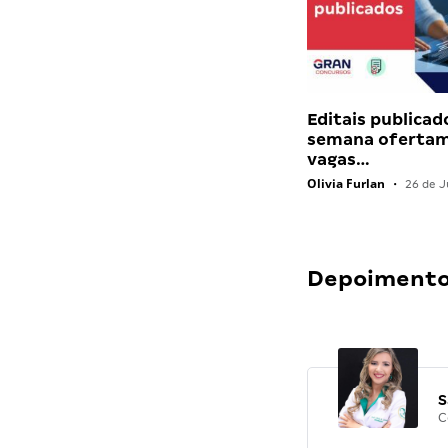
Editais publicad
semana ofertam
vagas…
Olivia Furlan
•
26 de J
Depoimentos
S
C