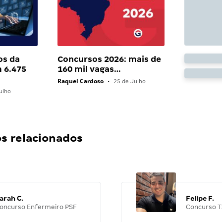
os da
Concursos 2026: mais de
 6.475
160 mil vagas…
Raquel Cardoso
•
25 de Julho
ulho
 relacionados
arah C.
Felipe F.
oncurso Enfermeiro PSF
Concurso T