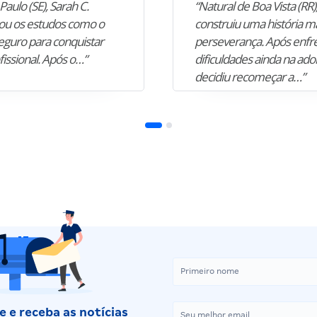
Paulo (SE), Sarah C.
“Natural de Boa Vista (RR),
u os estudos como o
construiu uma história m
guro para conquistar
perseverança. Após enfr
fissional. Após o…”
dificuldades ainda na ado
decidiu recomeçar a…”
 e receba as notícias