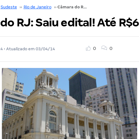
Sudeste
››
Rio de Janeiro
››
Câmara do RJ: Saiu edital! Até R$6.615
o RJ: Saiu edital! Até R$
0
0
14
• Atualizado em
03/04/14