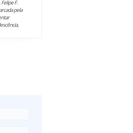
 Felipe F.
“Natural de Juazeiro do Norte (CE),
arcada pela
M. encontrou nos estudos o cami
entar
para construir uma nova fase da vi
lescência,
profissional. Após…”