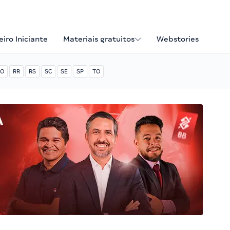
iro Iniciante
Materiais gratuitos
Webstories
O
RR
RS
SC
SE
SP
TO