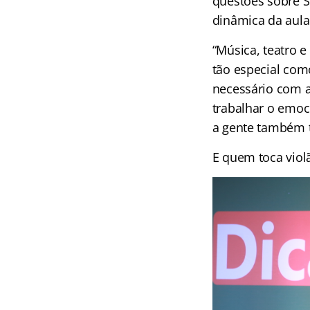
questões sobre S
dinâmica da aula
“Música, teatro e
tão especial com
necessário com a
trabalhar o emoc
a gente também t
E quem toca vio