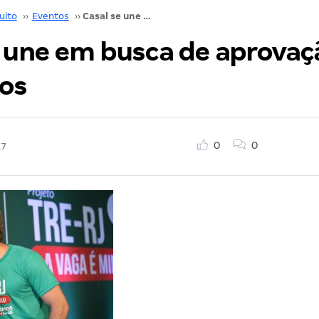
uito
››
Eventos
››
Casal se une em busca de aprovação em concursos
e une em busca de aprova
os
0
0
17