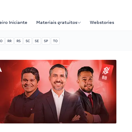
iro Iniciante
Materiais gratuitos
Webstories
O
RR
RS
SC
SE
SP
TO