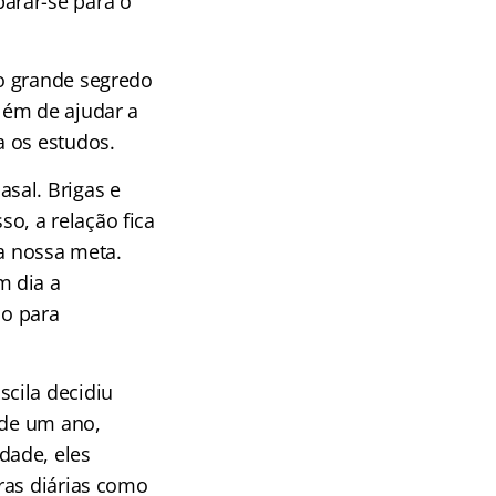
arar-se para o
o grande segredo
lém de ajudar a
a os estudos.
sal. Brigas e
o, a relação fica
 a nossa meta.
m dia a
ão para
cila decidiu
 de um ano,
dade, eles
ras diárias como