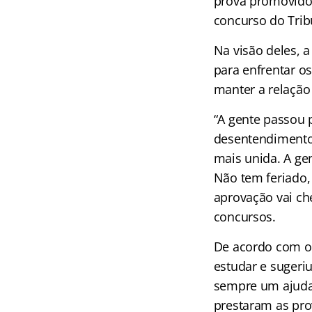
prova promovido 
concurso do Tribu
Na visão deles, 
para enfrentar o
manter a relação
“A gente passou 
desentendimentos
mais unida. A ge
Não tem feriado,
aprovação vai che
concursos.
De acordo com o 
estudar e sugeri
sempre um ajudan
prestaram as pro