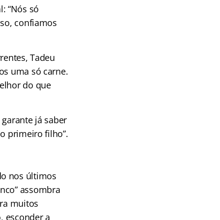
: “Nós só
sso, confiamos
rentes, Tadeu
mos uma só carne.
melhor do que
 garante já saber
 primeiro filho”.
do nos últimos
ranco” assombra
ara muitos
o, esconder a