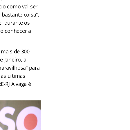
ndo como vai ser
 bastante coisa”,
e, durante os
ao conhecer a
e mais de 300
e Janeiro, a
aravilhosa” para
 as últimas
E-RJ A vaga é