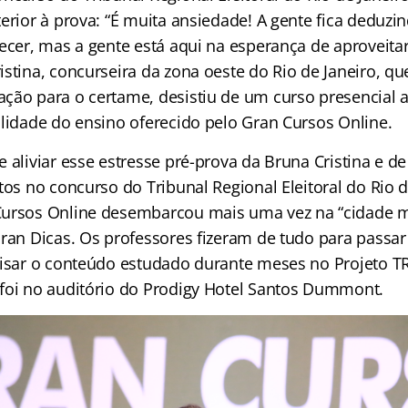
erior à prova: “É muita ansiedade! A gente fica deduzi
ecer, mas a gente está aqui na esperança de aproveitar
stina, concurseira da zona oeste do Rio de Janeiro, qu
ção para o certame, desistiu de um curso presencial 
alidade do ensino oferecido pelo Gran Cursos Online.
 aliviar esse estresse pré-prova da Bruna Cristina e d
tos no concurso do Tribunal Regional Eleitoral do Rio d
Cursos Online desembarcou mais uma vez na “cidade m
Gran Dicas. Os professores fizeram de tudo para passar
visar o conteúdo estudado durante meses no Projeto TR
foi no auditório do Prodigy Hotel Santos Dummont.