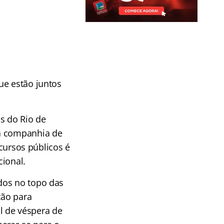
ue estão juntos
s do Rio de
na companhia de
ncursos públicos é
cional.
dos no topo das
ção para
l de véspera de