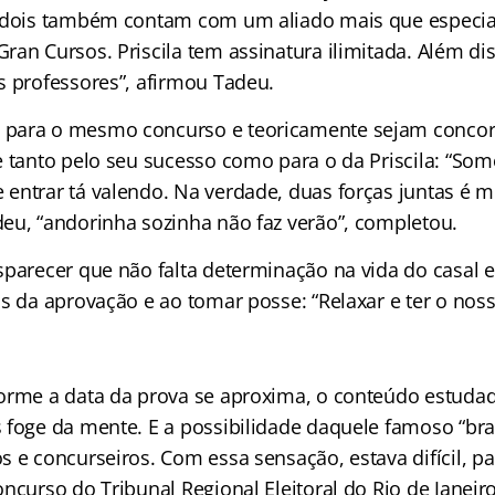
 dois também contam com um aliado mais que especial
ran Cursos. Priscila tem assinatura ilimitada. Além di
s professores”, afirmou Tadeu.
para o mesmo concurso e teoricamente sejam concor
e tanto pelo seu sucesso como para o da Priscila: “So
entrar tá valendo. Na verdade, duas forças juntas é 
eu, “andorinha sozinha não faz verão”, completou.
sparecer que não falta determinação na vida do casal e
s da aprovação e ao tomar posse: “Relaxar e ter o nosso
orme a data da prova se aproxima, o conteúdo estuda
 foge da mente. E a possibilidade daquele famoso “b
s e concurseiros. Com essa sensação, estava difícil, p
ncurso do Tribunal Regional Eleitoral do Rio de Janeir