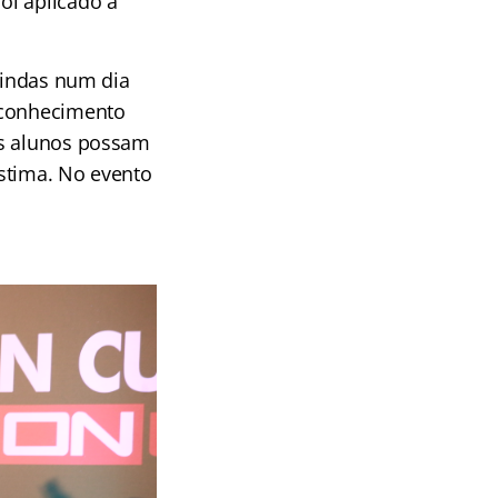
oi aplicado à
-vindas num dia
o conhecimento
os alunos possam
stima. No evento