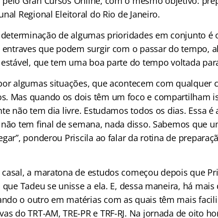
pelo Gran Cursos Online, com o mesmo objetivo: prep
nal Regional Eleitoral do Rio de Janeiro.
a determinação de algumas prioridades em conjunto é 
s entraves que podem surgir com o passar do tempo, a
 estável, que tem uma boa parte do tempo voltada par
por algumas situações, que acontecem com qualquer ca
. Mas quando os dois têm um foco e compartilham iss
nte não tem dia livre. Estudamos todos os dias. Essa é
 não tem final de semana, nada disso. Sabemos que u
gar”, ponderou Priscila ao falar da rotina de preparaç
casal, a maratona de estudos começou depois que Pris
u que Tadeu se unisse a ela. E, dessa maneira, há mais
do o outro em matérias com as quais têm mais facili
vas do TRT-AM, TRE-PR e TRF-RJ. Na jornada de oito ho