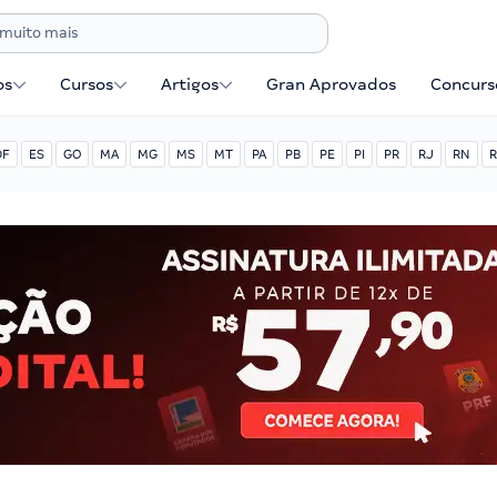
os
Cursos
Artigos
Gran Aprovados
Concurse
DF
ES
GO
MA
MG
MS
MT
PA
PB
PE
PI
PR
RJ
RN
R