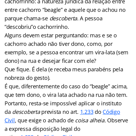
cachorrinho: a natureza jurídica da relação entre
entre cachorro “beagle” e aquele que o achou no
parque chama-se
descoberta
. A pessoa
“descobriu”o cachorrinho.
Alguns devem estar perguntando: mas e se o
cachorro achado não tiver dono, como, por
exemplo, se a pessoa encontrar um vira-lata (sem
dono) na rua e desejar ficar com ele?
Que fique. É dela (e receba meus parabéns pela
nobreza do gesto).
É que, diferentemente do caso do “beagle” acima,
que tem dono, o vira lata achado na rua não tem.
Portanto, resta-se impossível aplicar o instituto
da
descoberta
prevista no art.
1.233
do
Código
Civil
, que exige o achado de
coisa alheia.
Observe
a expressa disposição legal do