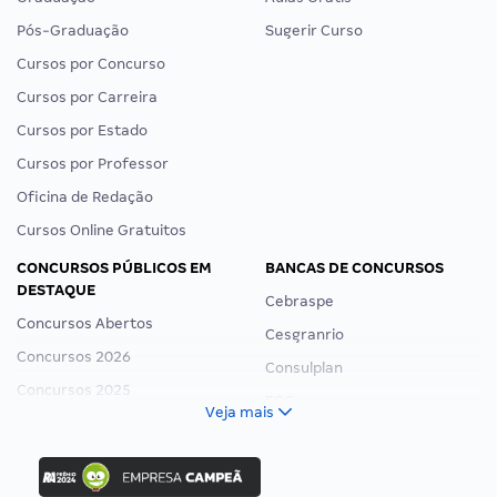
Pós-Graduação
Sugerir Curso
Cursos por Concurso
Cursos por Carreira
Cursos por Estado
Cursos por Professor
Oficina de Redação
Cursos Online Gratuitos
CONCURSOS PÚBLICOS EM
BANCAS DE CONCURSOS
DESTAQUE
Cebraspe
Concursos Abertos
Cesgranrio
Concursos 2026
Consulplan
Concursos 2025
FCC
Veja mais
Concurso Nacional Unificado
FGV
Concurso Ibama
Idecan
Concurso MPU