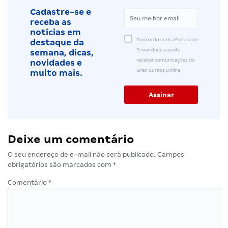
Cadastre-se e
receba as
notícias em
Concordo com a Política de
destaque da
Privacidade e aceito
semana, dicas,
receber comunicações do
novidades e
Gran Cursos Online.
muito mais.
Deixe um comentário
O seu endereço de e-mail não será publicado.
Campos
obrigatórios são marcados com
*
Comentário
*