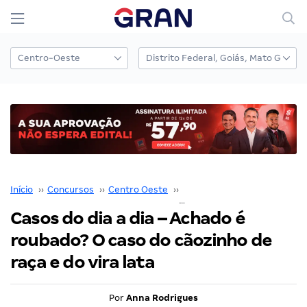
Início
››
Concursos
››
Centro Oeste
››
Distrito Federal
››
Casos do dia a dia – Achado é
roubado? O caso do cãozinho de
raça e do vira lata
Por
Anna Rodrigues