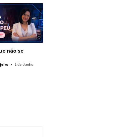
que não se
jeiro
•
1 de Junho
Diana M.