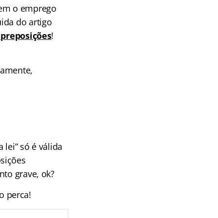
sem o emprego
ida do artigo
preposições
!
iamente,
lei” só é válida
osições
nto grave, ok?
o perca!