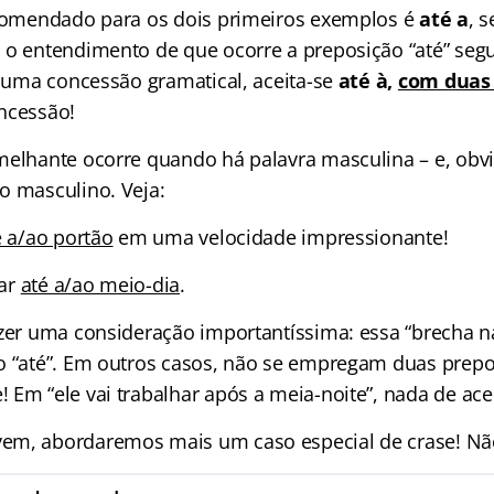
ecomendado para os dois primeiros exemplos é
até a
, 
 o entendimento de que ocorre a preposição “até” segu
r uma concessão gramatical, aceita-se
até à,
com duas 
ncessão!
melhante ocorre quando há palavra masculina – e, obv
o masculino. Veja:
é a/ao portão
em uma velocidade impressionante!
har
até a/ao meio-dia
.
zer uma consideração importantíssima: essa “brecha na 
o “até”. Em outros casos, não se empregam duas prep
 Em “ele vai trabalhar após a meia-noite”, nada de ace
em, abordaremos mais um caso especial de crase! Nã