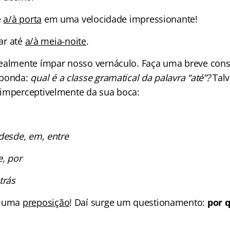
é
a/à porta
em uma velocidade impressionante!
har até
a/à meia-noite
.
ealmente ímpar nosso vernáculo. Faça uma breve cons
sponda:
qual é a classe gramatical da palavra “até”?
Tal
imperceptivelmente da sua boca:
 desde, em, entre
e, por
trás
é uma
preposição
! Daí surge um questionamento:
por q