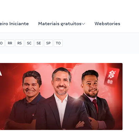
iro Iniciante
Materiais gratuitos
Webstories
O
RR
RS
SC
SE
SP
TO