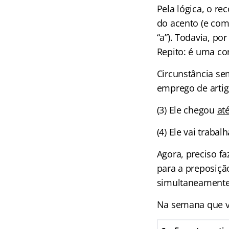
Pela lógica, o r
do acento (e com
“a”). Todavia, po
Repito: é uma co
Circunstância se
emprego de artig
(3) Ele chegou
at
(4) Ele vai trabal
Agora, preciso fa
para a preposiçã
simultaneamente!
Na semana que v