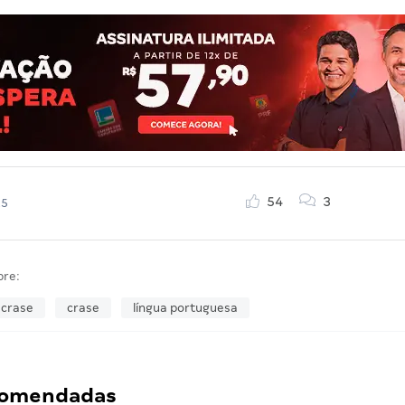
54
3
25
bre:
 crase
crase
língua portuguesa
ecomendadas