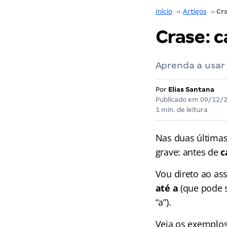
Início
››
Artigos
››
Crase: c
Aprenda a usar 
Por
Elias Santana
Publicado em
09/12/
1 min. de leitura
Nas duas última
grave: antes de
c
Vou direto ao ass
até a
(que pode 
“a”).
Veja os exemplos