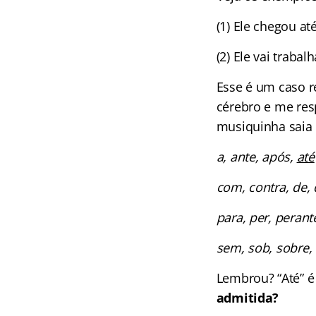
(1) Ele chegou at
(2) Ele vai trabal
Esse é um caso r
cérebro e me re
musiquinha saia 
a, ante, após,
até
com, contra, de,
para, per, perant
sem, sob, sobre, 
Lembrou? “Até” 
admitida?