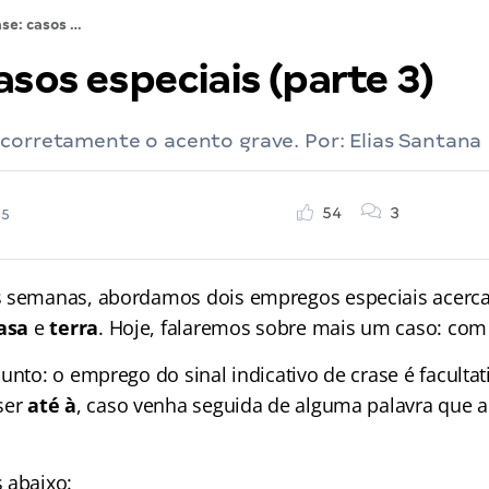
Crase: casos especiais (parte 3)
asos especiais (parte 3)
corretamente o acento grave. Por: Elias Santana
54
3
25
s semanas, abordamos dois empregos especiais acerca
asa
e
terra
. Hoje, falaremos sobre mais um caso: com
unto: o emprego do sinal indicativo de crase é faculta
ser
até à
, caso venha seguida de alguma palavra que a
 abaixo: