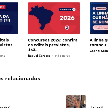
itais
Concursos 2026: confira
A linha 
vistos
os editais previstos,
rompeu
163…
Gabriel Gran
Raquel Cardoso
unho
•
Há 5 horas
 relacionados
arah C.
Felipe F.