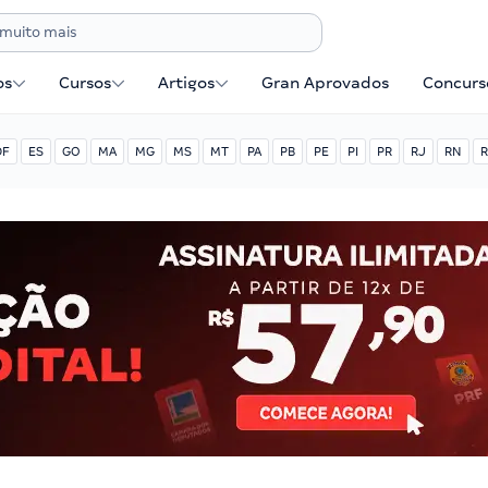
os
Cursos
Artigos
Gran Aprovados
Concurse
DF
ES
GO
MA
MG
MS
MT
PA
PB
PE
PI
PR
RJ
RN
R