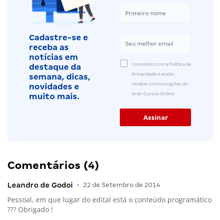
Cadastre-se e
receba as
notícias em
Concordo com a Política de
destaque da
Privacidade e aceito
semana, dicas,
receber comunicações do
novidades e
Gran Cursos Online.
muito mais.
Comentários (4)
Leandro de Godoi
•
22 de Setembro de 2014
Pessoal, em que lugar do edital está o conteúdo programático
??? Obrigado !