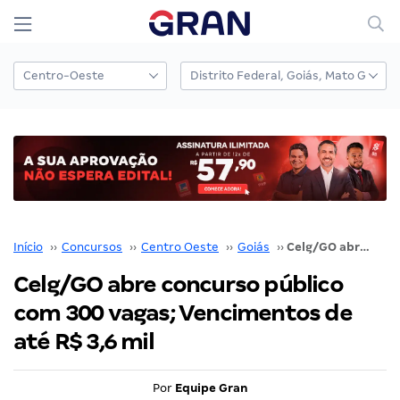
Início
››
Concursos
››
Centro Oeste
››
Goiás
››
Celg/GO abre concurso público com 300 vagas; Vencimentos de até R$ 3,6 mil
Celg/GO abre concurso público
com 300 vagas; Vencimentos de
até R$ 3,6 mil
Por
Equipe Gran