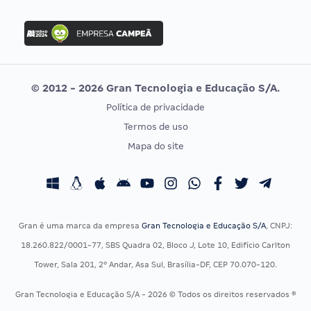
FGV
Concurso Ibama
Idecan
Concurso MPU
Selecon
Editais publicados
Uniase
© 2012 - 2026 Gran Tecnologia e Educação S/A.
Vunesp
Política de privacidade
CONCURSOS POR PROFISSÃO
EXAME DE ORDEM
Termos de uso
Concursos Administrativos
OAB
Mapa do site
Concursos Educação
Prova OAB
Concursos Fiscais
Calendário OAB
Concursos Jurídicos
Questões OAB
Concursos Militares
Recursos OAB
Gran é uma marca da empresa
Gran Tecnologia e Educação S/A
, CNPJ:
Concursos Policiais
Exame de Ordem
18.260.822/0001-77, SBS Quadra 02, Bloco J, Lote 10, Edifício Carlton
Concursos Saúde
Tower, Sala 201, 2º Andar, Asa Sul, Brasília-DF, CEP 70.070-120.
Concursos Tribunais
Gran Tecnologia e Educação S/A - 2026 © Todos os direitos reservados ®
Residência Multiprofissional