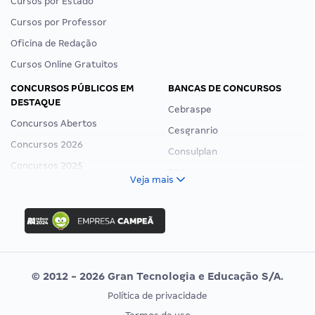
Cursos por Estado
Cursos por Professor
Oficina de Redação
Cursos Online Gratuitos
CONCURSOS PÚBLICOS EM
BANCAS DE CONCURSOS
DESTAQUE
Cebraspe
Concursos Abertos
Cesgranrio
Concursos 2026
Consulplan
Concursos 2025
FCC
Veja mais
Concurso Nacional Unificado
FGV
Concurso Ibama
Idecan
Concurso MPU
Selecon
Editais publicados
Uniase
© 2012 - 2026 Gran Tecnologia e Educação S/A.
Vunesp
Política de privacidade
CONCURSOS POR PROFISSÃO
EXAME DE ORDEM