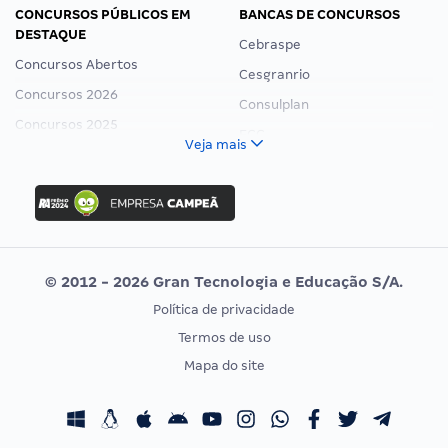
CONCURSOS PÚBLICOS EM
BANCAS DE CONCURSOS
DESTAQUE
Cebraspe
Concursos Abertos
Cesgranrio
Concursos 2026
Consulplan
Concursos 2025
FCC
Veja mais
Concurso Nacional Unificado
FGV
Concurso Ibama
Idecan
Concurso MPU
Selecon
Editais publicados
Uniase
© 2012 - 2026 Gran Tecnologia e Educação S/A.
Vunesp
Política de privacidade
CONCURSOS POR PROFISSÃO
EXAME DE ORDEM
Termos de uso
Concursos Administrativos
OAB
Mapa do site
Concursos Educação
Prova OAB
Concursos Fiscais
Calendário OAB
Concursos Jurídicos
Questões OAB