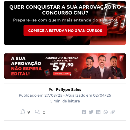
QUER CONQUISTAR A SUA APROVAÇÃO NO
CONCURSO CNU?
Prepare-se com quem mais entende do assunto!
COMECE A ESTUDAR NO GRAN CURSOS
Por
Fellype Sales
Publicado em
27/03/25
• Atualizado em
02/04/25
3 min. de leitura
9
0