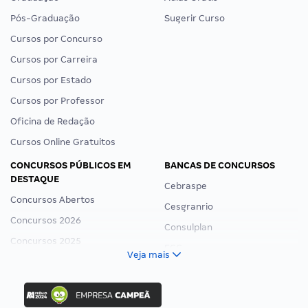
Pós-Graduação
Sugerir Curso
Cursos por Concurso
Cursos por Carreira
Cursos por Estado
Cursos por Professor
Oficina de Redação
Cursos Online Gratuitos
CONCURSOS PÚBLICOS EM
BANCAS DE CONCURSOS
DESTAQUE
Cebraspe
Concursos Abertos
Cesgranrio
Concursos 2026
Consulplan
Concursos 2025
FCC
Veja mais
Concurso Nacional Unificado
FGV
Concurso Ibama
Idecan
Concurso MPU