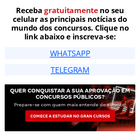
Receba
gratuitamente
no seu
celular as principais notícias do
mundo dos concursos. Clique no
link abaixo e inscreva-se:
WHATSAPP
TELEGRAM
QUER CONQUISTAR A SUA APROVAÇÃO EM
CONCURSOS PÚBLICOS?
Prepare-se com quem mais entende do assunto!
COMECE A ESTUDAR NO GRAN CURSOS