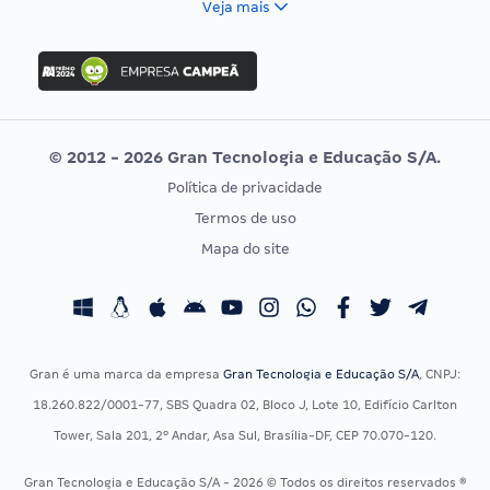
Veja mais
Concurso Nacional Unificado
FGV
Concurso Ibama
Idecan
Concurso MPU
Selecon
Editais publicados
Uniase
© 2012 - 2026 Gran Tecnologia e Educação S/A.
Vunesp
Política de privacidade
CONCURSOS POR PROFISSÃO
EXAME DE ORDEM
Termos de uso
Concursos Administrativos
OAB
Mapa do site
Concursos Educação
Prova OAB
Concursos Fiscais
Calendário OAB
Concursos Jurídicos
Questões OAB
Concursos Militares
Recursos OAB
Gran é uma marca da empresa
Gran Tecnologia e Educação S/A
, CNPJ:
Concursos Policiais
Exame de Ordem
18.260.822/0001-77, SBS Quadra 02, Bloco J, Lote 10, Edifício Carlton
Concursos Saúde
Tower, Sala 201, 2º Andar, Asa Sul, Brasília-DF, CEP 70.070-120.
Concursos Tribunais
Gran Tecnologia e Educação S/A - 2026 © Todos os direitos reservados ®