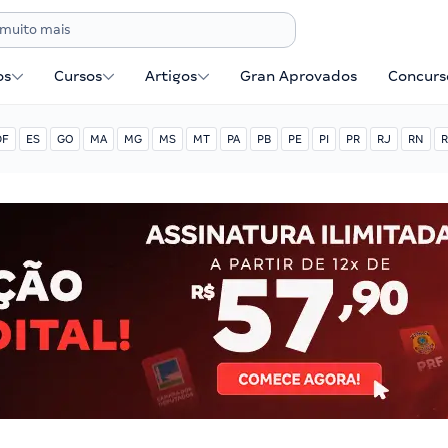
os
Cursos
Artigos
Gran Aprovados
Concurse
DF
ES
GO
MA
MG
MS
MT
PA
PB
PE
PI
PR
RJ
RN
R