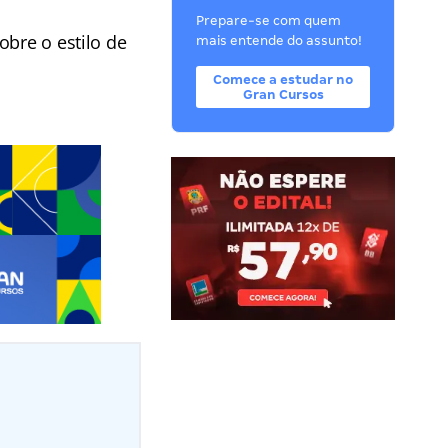
Prepare-se com quem
obre o estilo de
mais entende do assunto!
Comece a estudar no
Gran Cursos