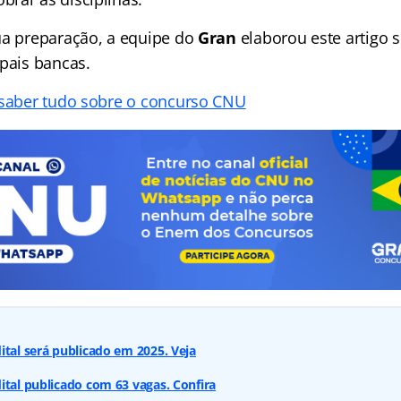
ua preparação, a equipe do
Gran
elaborou este artigo s
ipais bancas.
 saber tudo sobre o concurso CNU
ital será publicado em 2025. Veja
ital publicado com 63 vagas. Confira