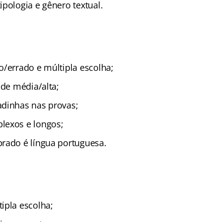
pologia e gênero textual.
o/errado e múltipla escolha;
ade média/alta;
dinhas nas provas;
lexos e longos;
rado é língua portuguesa.
ipla escolha;