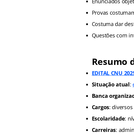
Enunciados objet
Provas costumam
Costuma dar dest
Questões com int
Resumo d
EDITAL CNU 2025
Situação atual
:
Banca organiza
Cargos
: diversos
Escolaridade
: n
Carreiras
: admin