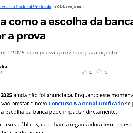
oncurso Nacional Unificado
››
CNU: veja como a escolha da banca pode impactar a prova
ja como a escolha da banc
r a prova
l em 2025 com provas previstas para agosto.
eira
1
0
25
 2025
ainda não foi anunciada. Enquanto este moment
 vão prestar o novo
Concurso Nacional Unificado
se 
 e a escolha da banca pode impactar diretamente.
ursos públicos, cada banca organizadora tem um esti
rar as disciplinas.