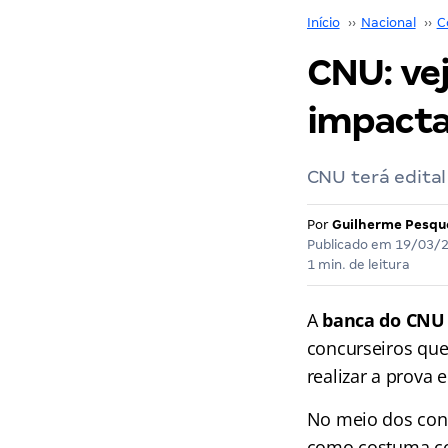
Início
››
Nacional
››
C
CNU: ve
impacta
CNU terá edita
Por
Guilherme Pesqu
Publicado em
19/03/
1 min. de leitura
A
banca do CNU
concurseiros que
realizar a prova
No meio dos conc
como costuma cob