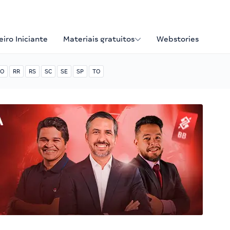
iro Iniciante
Materiais gratuitos
Webstories
O
RR
RS
SC
SE
SP
TO