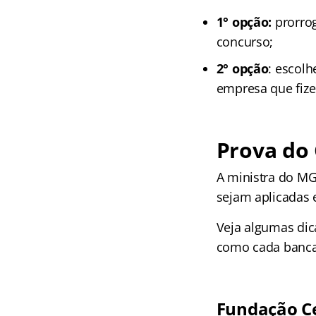
1° opção:
prorrog
concurso;
2° opção
: escolh
empresa que fize
Prova do
A ministra do MG
sejam aplicadas 
Veja algumas dica
como cada banca 
Fundação C