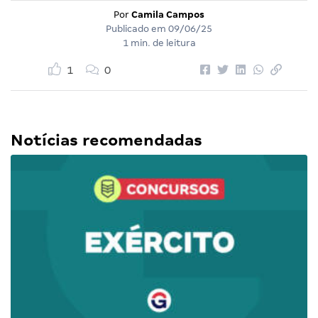
Por
Camila Campos
Publicado em
09/06/25
1 min. de leitura
1
0
Notícias recomendadas