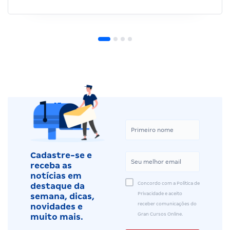
Cadastre-se e
receba as
notícias em
Concordo com a Política de
destaque da
Privacidade e aceito
semana, dicas,
receber comunicações do
novidades e
Gran Cursos Online.
muito mais.