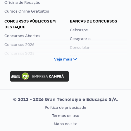
Oficina de Redação
Cursos Online Gratuitos
CONCURSOS PÚBLICOS EM
BANCAS DE CONCURSOS
DESTAQUE
Cebraspe
Concursos Abertos
Cesgranrio
Concursos 2026
Consulplan
Concursos 2025
FCC
Veja mais
Concurso Nacional Unificado
FGV
Concurso Ibama
Idecan
Concurso MPU
Selecon
Editais publicados
Uniase
© 2012 - 2026 Gran Tecnologia e Educação S/A.
Vunesp
Política de privacidade
CONCURSOS POR PROFISSÃO
EXAME DE ORDEM
Termos de uso
Concursos Administrativos
OAB
Mapa do site
Concursos Educação
Prova OAB