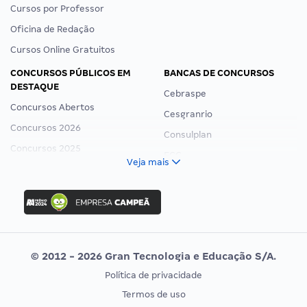
Cursos por Professor
Oficina de Redação
Cursos Online Gratuitos
CONCURSOS PÚBLICOS EM
BANCAS DE CONCURSOS
DESTAQUE
Cebraspe
Concursos Abertos
Cesgranrio
Concursos 2026
Consulplan
Concursos 2025
FCC
Veja mais
Concurso Nacional Unificado
FGV
Concurso Ibama
Idecan
Concurso MPU
Selecon
Editais publicados
Uniase
© 2012 - 2026 Gran Tecnologia e Educação S/A.
Vunesp
Política de privacidade
CONCURSOS POR PROFISSÃO
EXAME DE ORDEM
Termos de uso
Concursos Administrativos
OAB