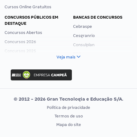
Cursos Online Gratuitos
CONCURSOS PÚBLICOS EM
BANCAS DE CONCURSOS
DESTAQUE
Cebraspe
Concursos Abertos
Cesgranrio
Concursos 2026
Consulplan
Concursos 2025
FCC
Veja mais
Concurso Nacional Unificado
FGV
Concurso Ibama
Idecan
Concurso MPU
Selecon
Editais publicados
Uniase
© 2012 - 2026 Gran Tecnologia e Educação S/A.
Vunesp
Política de privacidade
CONCURSOS POR PROFISSÃO
EXAME DE ORDEM
Termos de uso
Concursos Administrativos
OAB
Mapa do site
Concursos Educação
Prova OAB