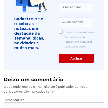
Cadastre-se e
receba as
notícias em
Concordo com a Política de
destaque da
Privacidade e aceito
semana, dicas,
receber comunicações do
novidades e
Gran Cursos Online.
muito mais.
Deixe um comentário
O seu endereço de e-mail não será publicado.
Campos
obrigatórios são marcados com
*
Comentário
*