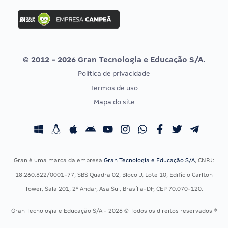
Concurso Ibama
Idecan
Concurso MPU
Selecon
Editais publicados
Uniase
© 2012 - 2026 Gran Tecnologia e Educação S/A.
Vunesp
Política de privacidade
CONCURSOS POR PROFISSÃO
EXAME DE ORDEM
Termos de uso
Concursos Administrativos
OAB
Mapa do site
Concursos Educação
Prova OAB
Concursos Fiscais
Calendário OAB
Concursos Jurídicos
Questões OAB
Concursos Militares
Recursos OAB
Gran é uma marca da empresa
Gran Tecnologia e Educação S/A
, CNPJ:
Concursos Policiais
Exame de Ordem
18.260.822/0001-77, SBS Quadra 02, Bloco J, Lote 10, Edifício Carlton
Concursos Saúde
Tower, Sala 201, 2º Andar, Asa Sul, Brasília-DF, CEP 70.070-120.
Concursos Tribunais
Gran Tecnologia e Educação S/A - 2026 © Todos os direitos reservados ®
Residência Multiprofissional