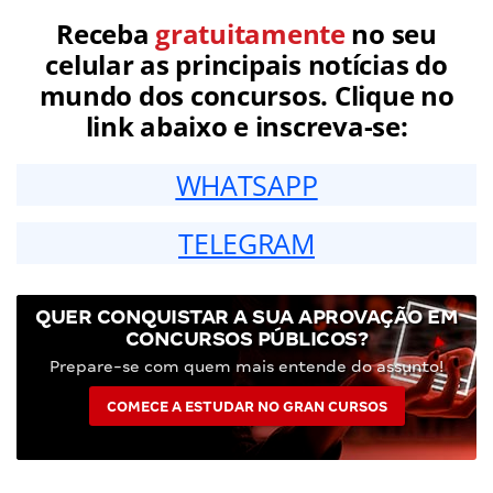
Receba
gratuitamente
no seu
celular as principais notícias do
mundo dos concursos. Clique no
link abaixo e inscreva-se:
WHATSAPP
TELEGRAM
QUER CONQUISTAR A SUA APROVAÇÃO EM
CONCURSOS PÚBLICOS?
Prepare-se com quem mais entende do assunto!
COMECE A ESTUDAR NO GRAN CURSOS