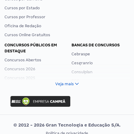
Cursos por Estado
Cursos por Professor
Oficina de Redação
Cursos Online Gratuitos
CONCURSOS PÚBLICOS EM
BANCAS DE CONCURSOS
DESTAQUE
Cebraspe
Concursos Abertos
Cesgranrio
Concursos 2026
Consulplan
Concursos 2025
FCC
Veja mais
Concurso Nacional Unificado
FGV
Concurso Ibama
Idecan
Concurso MPU
Selecon
Editais publicados
Uniase
© 2012 - 2026 Gran Tecnologia e Educação S/A.
Vunesp
Política de privacidade