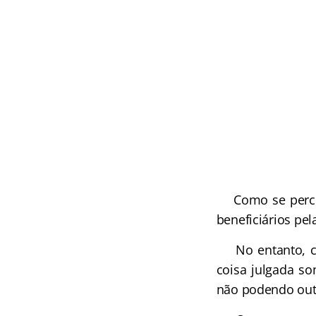
Como se percebe
beneficiários pel
No entanto, caso
coisa julgada s
não podendo outr