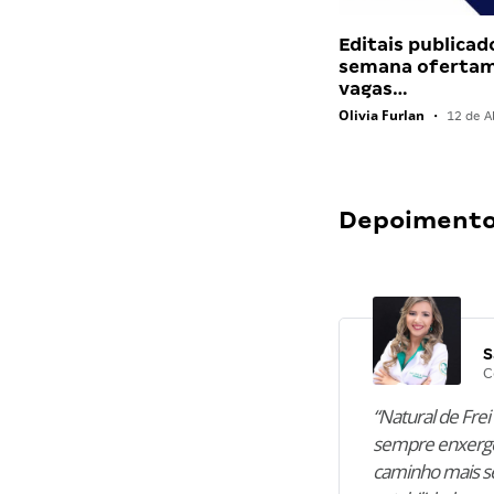
Editais publicad
semana ofertam
vagas…
Olivia Furlan
•
12 de Ab
Depoimentos
S
C
“Natural de Frei 
sempre enxergo
caminho mais se