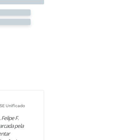
Diana M.
SE Unificado
Concurso SEPLAG CE
 Felipe F.
“Natural de Juazeiro do Norte (CE),
arcada pela
M. encontrou nos estudos o cami
entar
para construir uma nova fase da vi