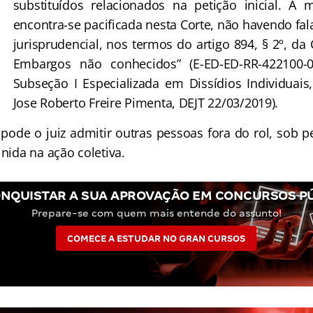
substituídos relacionados na petição inicial. A m
encontra-se pacificada nesta Corte, não havendo fal
jurisprudencial, nos termos do artigo 894, § 2º, da
Embargos não conhecidos” (E-ED-ED-RR-422100-07
Subseção I Especializada em Dissídios Individuais,
Jose Roberto Freire Pimenta, DEJT 22/03/2019).
de o juiz admitir outras pessoas fora do rol, sob p
inida na ação coletiva.
NQUISTAR A SUA APROVAÇÃO EM CONCURSOS P
Prepare-se com quem mais entende do assunto!
COMECE A ESTUDAR NO GRAN CURSOS