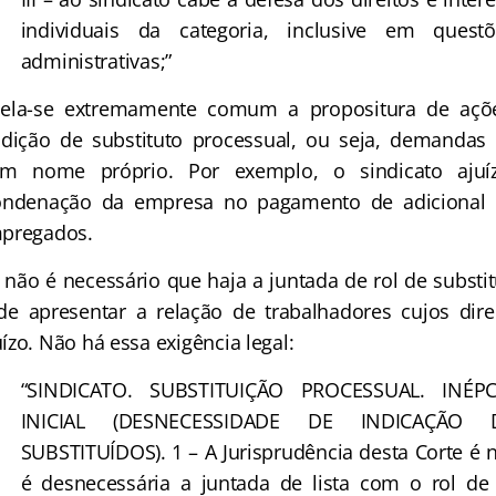
individuais da categoria, inclusive em questõ
administrativas;”
a-se extremamente comum a propositura de ações
ndição de substituto processual, ou seja, demanda
 em nome próprio. Por exemplo, o sindicato ajuíz
ondenação da empresa no pagamento de adicional d
mpregados.
o é necessário que haja a juntada de rol de substitu
de apresentar a relação de trabalhadores cujos dir
zo. Não há essa exigência legal:
“SINDICATO. SUBSTITUIÇÃO PROCESSUAL. INÉP
INICIAL (DESNECESSIDADE DE INDICAÇÃ
SUBSTITUÍDOS). 1 – A Jurisprudência desta Corte é 
é desnecessária a juntada de lista com o rol de 