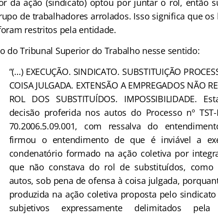
da ação (sindicato) optou por juntar o rol, então s
rupo de trabalhadores arrolados. Isso significa que os 
foram restritos pela entidade.
do Tribunal Superior do Trabalho nesse sentido:
“(…) EXECUÇÃO. SINDICATO. SUBSTITUIÇÃO PROCES
COISA JULGADA. EXTENSÃO A EMPREGADOS NÃO R
ROL DOS SUBSTITUÍDOS. IMPOSSIBILIDADE. Est
decisão proferida nos autos do Processo nº TST-
70.2006.5.09.001, com ressalva do entendiment
firmou o entendimento de que é inviável a exe
condenatório formado na ação coletiva por integr
que não constava do rol de substituídos, como
autos, sob pena de ofensa à coisa julgada, porquant
produzida na ação coletiva proposta pelo sindicato 
subjetivos expressamente delimitados pela