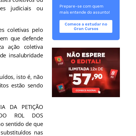
Prepare-se com quem
es judiciais ou
mais entende do assunto!
Comece a estudar no
 coletivas pelo
Gran Cursos
s em que defende
a ação coletiva
e insalubridade
ídos, isto é, não
eitos estão sendo
CIA DA PETIÇÃO
O DO ROL DOS
no sentido de que
substituídos nas