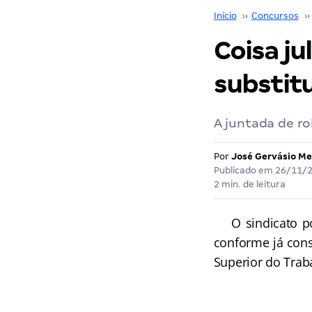
Início
››
Concursos
››
Coisa ju
substit
A juntada de rol
Por
José Gervásio Me
Publicado em
26/11/
2 min. de leitura
O sindicato poss
conforme já cons
Superior do Trabal