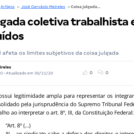
Artigos
››
José Gervásio Meireles
››
Coisa julgada coletiva trabalhista e rol de substituídos
lgada coletiva trabalhista e
uídos
 afeta os limites subjetivos da coisa julgada
ireles
0
0
20
• Atualizado em
30/11/20
ui legitimidade ampla para representar os integran
olidado pela jurisprudência do Supremo Tribunal Fede
ho ao interpretar o art. 8º, III, da Constituição Federal:
“Art. 8º (…)
III – ao sindicato cabe a defesa dos direitos e inter