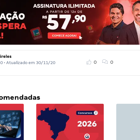
ireles
0
0
20
• Atualizado em
30/11/20
ecomendadas