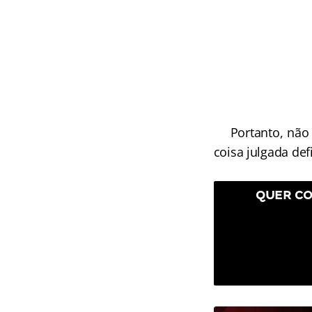
Portanto, não po
coisa julgada def
QUER CO