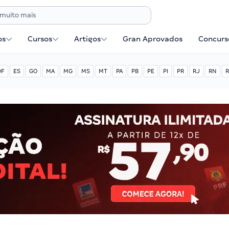
os
Cursos
Artigos
Gran Aprovados
Concurse
DF
ES
GO
MA
MG
MS
MT
PA
PB
PE
PI
PR
RJ
RN
R