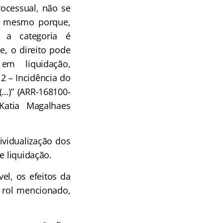
ocessual, não se
al, mesmo porque,
 a categoria é
e, o direito pode
m liquidação,
 2 – Incidência do
(…)” (ARR-168100-
 Katia Magalhaes
vidualização dos
e liquidação.
el, os efeitos da
 rol mencionado,