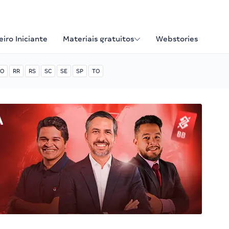
iro Iniciante
Materiais gratuitos
Webstories
O
RR
RS
SC
SE
SP
TO