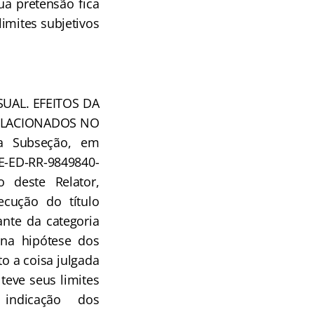
ua pretensão fica
limites subjetivos
SUAL. EFEITOS DA
ELACIONADOS NO
a Subseção, em
E-ED-RR-9849840-
o deste Relator,
cução do título
ante da categoria
 na hipótese dos
o a coisa julgada
teve seus limites
 indicação dos