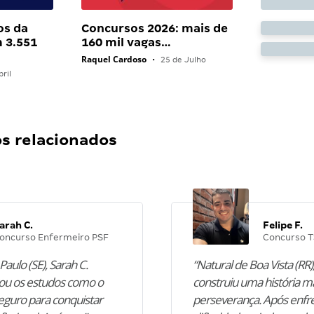
os da
Concursos 2026: mais de
 3.551
160 mil vagas…
Raquel Cardoso
•
25 de Julho
ril
 relacionados
arah C.
Felipe F.
oncurso Enfermeiro PSF
Concurso T
Paulo (SE), Sarah C.
“Natural de Boa Vista (RR),
u os estudos como o
construiu uma história m
guro para conquistar
perseverança. Após enfr