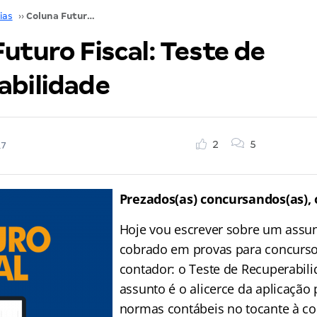
ias
››
Coluna Futuro Fiscal: Teste de recuperabilidade
uturo Fiscal: Teste de
abilidade
2
5
17
Prezados(as) concursandos(as), 
Hoje vou escrever sobre um assu
cobrado em provas para concurso
contador: o Teste de Recuperabili
assunto é o alicerce da aplicação 
normas contábeis no tocante à co