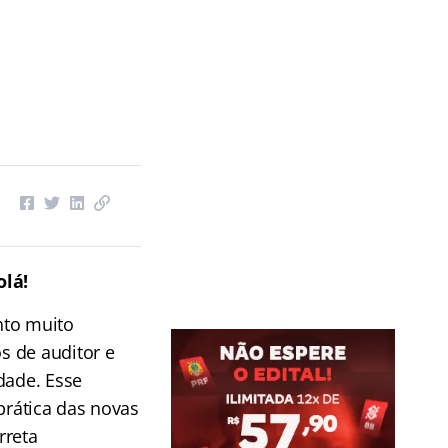
olá!
nto muito
s de auditor e
dade. Esse
prática das novas
rreta