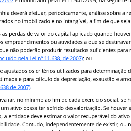
8/2007
e modificado pela Lei 11.941/2009, da seguinte 
ia deverá efetuar, periodicamente, análise sobre a r
trados no imobilizado e no intangível, a fim de que sej
as as perdas de valor do capital aplicado quando houve
os empreendimentos ou atividades a que se destinav
ue não poderão produzir resultados suficientes para
Incluído pela Lei nº 11.638, de 2007)
; ou
 e ajustados os critérios utilizados para determinação da
timada e para cálculo da depreciação, exaustão e amo
.638 de 2007)
.
valiar, no mínimo ao fim de cada exercício social, se
 um ativo possa ter sofrido desvalorização. Se houver
o, a entidade deve estimar o valor recuperável do ativ
abilidade. Contudo, independentemente de existir, ou 