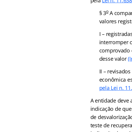
pela
Lei n. 11.63
o
§ 3
A companh
valores regis
I – registrad
interromper 
comprovado q
desse valor
(
II – revisados
econômica es
pela Lei n. 11
A entidade deve a
indicação de que
de desvalorizaçã
teste de recuper