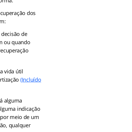
forma.
ecuperação dos
am:
r decisão de
am ou quando
 recuperação
 vida útil
rtização
(Incluído
 há alguma
 alguma indicação
o por meio de um
não, qualquer