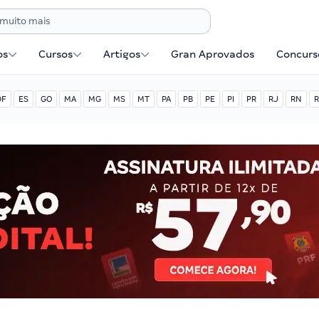
os
Cursos
Artigos
Gran Aprovados
Concurse
DF
ES
GO
MA
MG
MS
MT
PA
PB
PE
PI
PR
RJ
RN
R