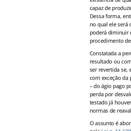
capaz de produzir
Dessa forma, ent
no qual ele será 
poderá diminuir 
procedimento de 
Constatada a per
resultado ou com
ser revertida se
com exceção da p
– do ágio pago po
perda por desval
testado já houve
normas de reaval
O assunto é abo