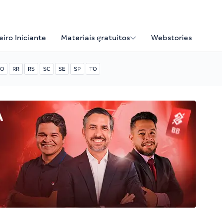
iro Iniciante
Materiais gratuitos
Webstories
O
RR
RS
SC
SE
SP
TO