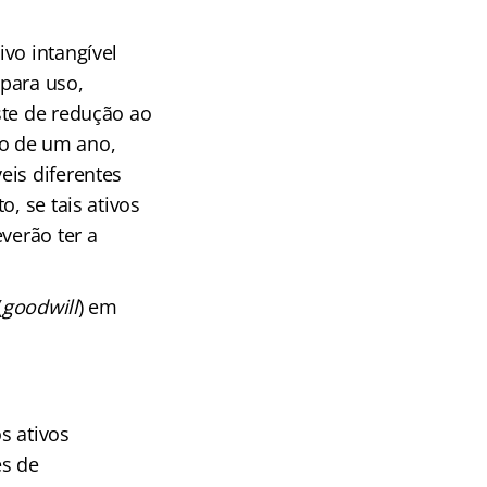
vo intangível
 para uso,
ste de redução ao
do de um ano,
eis diferentes
, se tais ativos
verão ter a
(
goodwill
) em
s ativos
es de