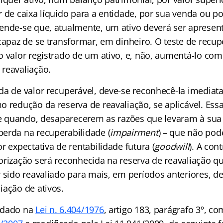
 de caixa líquido para a entidade, por sua venda ou por
ende-se que, atualmente, um ativo deverá ser apresent
capaz de se transformar, em dinheiro. O teste de recup
o valor registrado de um ativo, e, não, aumentá-lo com
reavaliação.
da de valor recuperável, deve-se reconhecê-la imedia
o redução da reserva de reavaliação, se aplicável. Ess
, e quando, desaparecerem as razões que levaram à sua 
erda na recuperabilidade (
impairment
) – que não pode
r expectativa de rentabilidade futura (
goodwill
). A con
orização será reconhecida na reserva de reavaliação 
r sido reavaliado para mais, em períodos anteriores, 
iação de ativos.
rdado na
Lei n. 6.404/1976
, artigo 183, parágrafo 3º, c