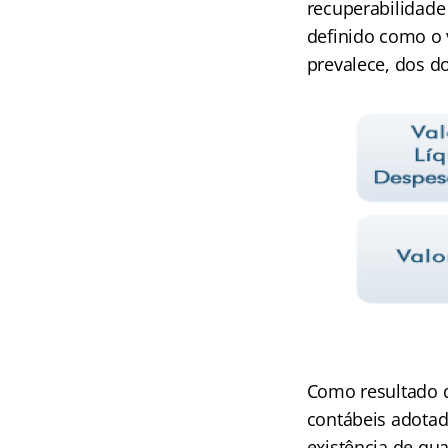
recuperabilidade 
definido como o v
prevalece, dos d
Como resultado d
contábeis adotad
existência de qua