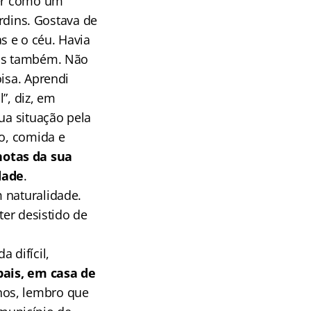
ver como um
dins. Gostava de
s e o céu. Havia
nas também. Não
isa. Aprendi
”, diz, em
ua situação pela
go, comida e
notas da sua
dade
.
 naturalidade.
ter desistido de
a difícil,
ais, em casa de
nos, lembro que