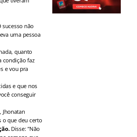
 que tiveram
O sucesso não
 leva uma pessoa
 nada, quanto
 condição faz
es e vou pra
idas e que nos
você conseguir
, Jhonatan
s o que deu certo
ção.
Disse: “Não