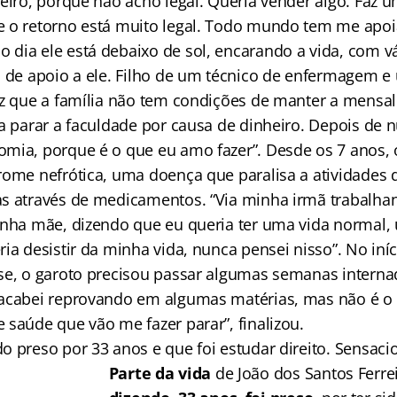
heiro, porque não acho legal. Queria vender algo. Faz
 o retorno está muito legal. Todo mundo tem me apoi
dia ele está debaixo de sol, encarando a vida, com v
s de apoio a ele. Filho de um técnico de enfermagem 
iz que a família não tem condições de manter a mensal
ia parar a faculdade por causa de dinheiro. Depois de 
mia, porque é o que eu amo fazer”. Desde os 7 anos, 
rome nefrótica, uma doença que paralisa a atividades d
s através de medicamentos. “Via minha irmã trabalha
inha mãe, dizendo que eu queria ter uma vida normal,
ia desistir da minha vida, nunca pensei nisso”. No iníc
se, o garoto precisou passar algumas semanas internad
acabei reprovando em algumas matérias, mas não é o
 saúde que vão me fazer parar”, finalizou.
o preso por 33 anos e que foi estudar direito. Sensaci
Parte da vida
de João dos Santos Ferrei