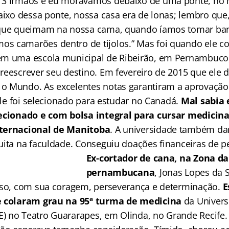
 3 irmãos e eu morávamos debaixo de uma ponte, no 
aixo dessa ponte, nossa casa era de lonas; lembro que,
 que queimam na nossa cama, quando íamos tomar ban
s camarões dentro de tijolos.” Mas foi quando ele c
m uma escola municipal de Ribeirão, em Pernambuco, 
reescrever seu destino. Em fevereiro de 2015 que ele 
o Mundo. As excelentes notas garantiram a aprovaçã
 ele foi selecionado para estudar no Canadá.
Mal sabia
lecionado e com bolsa integral para cursar medicin
ternacional de Manitoba
. A universidade também dar
uita na faculdade. Conseguiu doações financeiras de pe
Ex-cortador de cana, na Zona d
pernambucana
, Jonas Lopes da Si
eso, com sua coragem, perseverança e determinação.
E
e colaram grau na 95ª turma de medicina
da Univers
 no Teatro Guararapes, em Olinda, no Grande Recife.