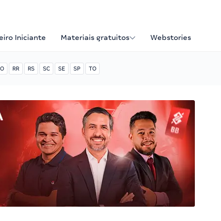
iro Iniciante
Materiais gratuitos
Webstories
O
RR
RS
SC
SE
SP
TO