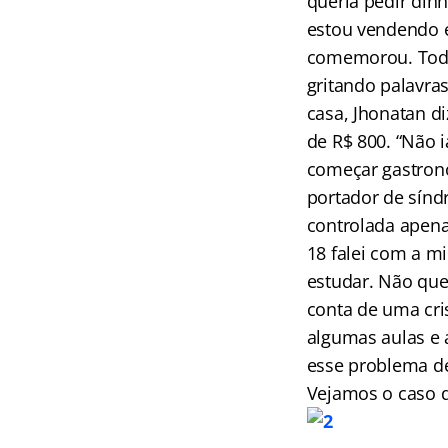
queria pedir din
estou vendendo e
comemorou. Todo 
gritando palavra
casa, Jhonatan d
de R$ 800. “Não 
começar gastrono
portador de sínd
controlada apena
18 falei com a m
estudar. Não quer
conta de uma cri
algumas aulas e 
esse problema de
Vejamos o caso d