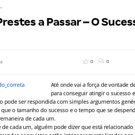
s a Passar – O Sucesso sem cara
Prestes a Passar – O Suce
0
0
16
Até onde vai a força de vontade 
para conseguir atingir o sucesso 
o pode ser respondida com simples argumentos genér
 que o tamanho do sucesso e o tempo que se despend
remaneira de cada um.
de cada um, alguém pode dizer que está relacionado c