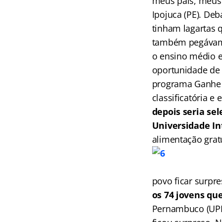
meus pais, meus
Ipojuca (PE). Deb
tinham lagartas
também pegávamo
o ensino médio e
oportunidade de 
programa Ganhe 
classificatória e
depois seria se
Universidade In
alimentação grat
povo ficar surpr
os 74 jovens qu
Pernambuco (UPE)