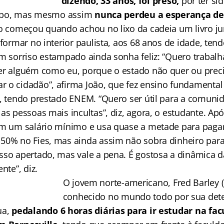
dizendo, 33 anos, foi preso,
por ter si
roubo, mas mesmo assim
nunca perdeu a esperança de 
 começou quando achou no lixo da cadeia um livro jur
 formar no interior paulista, aos 68 anos de idade, te
om sorriso estampado ainda sonha feliz: “Quero trabalh
er alguém como eu, porque o estado não quer ou preci
 o cidadão”, afirma João, que fez ensino fundamental
l, tendo prestado ENEM. “Quero ser útil para a comuni
as pessoas mais incultas”, diz, agora, o estudante. Apó
om um salário mínimo e usa quase a metade para pagar 
50% no Fies, mas ainda assim não sobra dinheiro para
so apertado, mas vale a pena. É gostosa a dinâmica da 
nte”, diz.
O jovem norte-americano, Fred Barley (1
conhecido no mundo todo por sua det
ua,
pedalando 6 horas diárias para ir estudar na fa