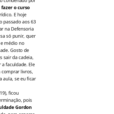
do condenado por
fazer o curso
ídico. E hoje
ndo passado aos 63
ar na Defensoria
sa só punir, quer
 e médio no
dade. Gosto de
s sair da cadeia,
a faculdade. Ele
 comprar livros,
aula, se eu ficar
9), ficou
erminação, pois
culdade Gordon