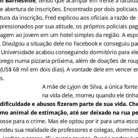
em Barnesville
, tendo que acampar em frente à faculda
e abertura de inscrições. Encontrado por dois policiai
ura da inscrição, Fred explicou aos oficiais a razão de
ressionados por sua atitude, os próprios policiais p
dagem ao jovem em um hotel simples da região. A esp
m. Divulgou a situação dele no Facebook e conseguiu pa
a Universidade acabou conseguindo dormitório para el
rego numa pizzaria próxima, além de doações de roup
o (US$ 68 mil em dois dias). A vontade dele em vencer
s.
A mãe de Lyjon de Silva, a única fonte
na vida dele, morreu quando ele tinh
dificuldade e abusos fizeram parte de sua vida. Ch
mo animal de estimação, até ser deixado na rua pe
fosse para o crime. Mas ele optou por ir para uma esco
ndeu sua realidade de professores e colegas, dormin