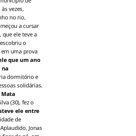
município de
 às vezes,
ho no rio,
omeçou a cursar
que ele teve a
descobriu o
o em uma prova
 ele que um ano
a na
ia dormitório e
ssoas solidárias.
a Mata
lva (30), fez o
steve ele entre
idade de
 Aplaudido, Jonas