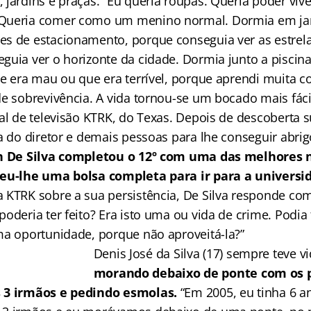
 jardins e praças. “Eu queria roupas. Queria poder vi
Queria comer como um menino normal. Dormia em jar
s de estacionamento, porque conseguia ver as estrela
guia ver o horizonte da cidade. Dormia junto a pisci
e era mau ou que era terrível, porque aprendi muita co
e sobrevivência. A vida tornou-se um bocado mais fácil
al de televisão KTRK, do Texas. Depois de descoberta s
da do diretor e demais pessoas para lhe conseguir abri
n De Silva completou o 12º com uma das melhores 
leu-lhe uma bolsa completa para ir para a universi
 KTRK sobre a sua persistência, De Silva responde com
oderia ter feito? Era isto uma ou vida de crime. Podia 
ma oportunidade, porque não aproveitá-la?”
Denis José da Silva (17) sempre teve vid
morando debaixo de ponte com os p
 3 irmãos e pedindo esmolas.
“Em 2005, eu tinha 6 a