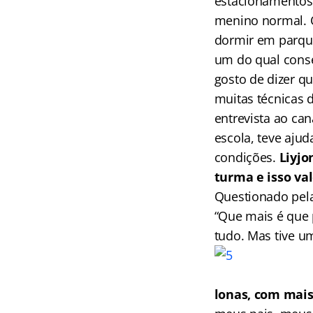
estacionamentos,
menino normal. 
dormir em parque
um do qual conse
gosto de dizer qu
muitas técnicas d
entrevista ao can
escola, teve aju
condições.
Liyjo
turma e isso va
Questionado pela
“Que mais é que p
tudo. Mas tive u
lonas, com mais