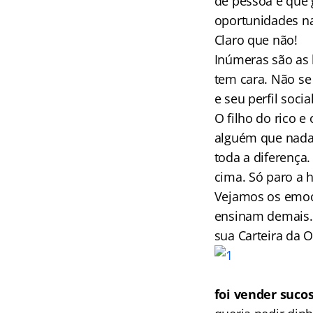
de pessoa e que 
oportunidades na
Claro que não!
Inúmeras são as 
tem cara. Não se
e seu perfil soci
O filho do rico 
alguém que nada
toda a diferença.
cima. Só paro a h
Vejamos os emoc
ensinam demais. 
sua Carteira da 
foi vender suco