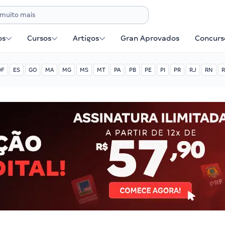
os
Cursos
Artigos
Gran Aprovados
Concurse
DF
ES
GO
MA
MG
MS
MT
PA
PB
PE
PI
PR
RJ
RN
R