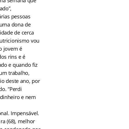
 uma semana que
ado”,
árias pessoas
e uma dona de
idade de cerca
nutricionismo vou
o jovem é
os rins e é
ndo e quando fiz
 um trabalho,
io deste ano, por
o. “Perdi
 dinheiro e nem
onal. Impensável.
ra (68), melhor