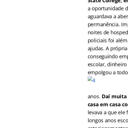
State College, 
a oportunidade d
aguardava a abert
permanência. Imp
noites de hospe
policiais foi alé
ajudas. A própri
conseguindo emp
escolar, dinheir
empolgou a todo
anos.
Daí muita 
casa em casa co
levava a que ele 
longos anos esco