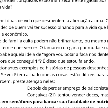
grandes conquistas estão intrinsecamente ligadas aos
 vida?
histórias de vida que desmentem a afirmação acima. 
 decide quem vai ter sucesso olhando para a vida que
al e econômico.
e o de família culta podem não brilhar tanto, ou mesmo
 tem e quer vencer. O tamanho da gana por mudar sua
 Sabe aquela ideia de “agora vou botar a faca nos dent
ora que conseguir! ”? É disso que estou falando.
ionantes exemplos de histórias de pessoas desconhec
Se você tem achado que as coisas estão difíceis para 
Ordem, preste atenção neles:
Depois de perder emprego de balconista
Gonçalvez (21), tentou vender doces, ma
s em semáforos para bancar sua faculdade de nutri