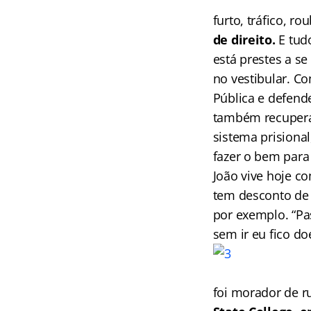
furto, tráfico, 
de direito.
E tudo
está prestes a se
no vestibular. C
Pública e defend
também recuperar
sistema prisiona
fazer o bem para 
João vive hoje c
tem desconto de 
por exemplo. “Pas
sem ir eu fico doe
foi morador de r