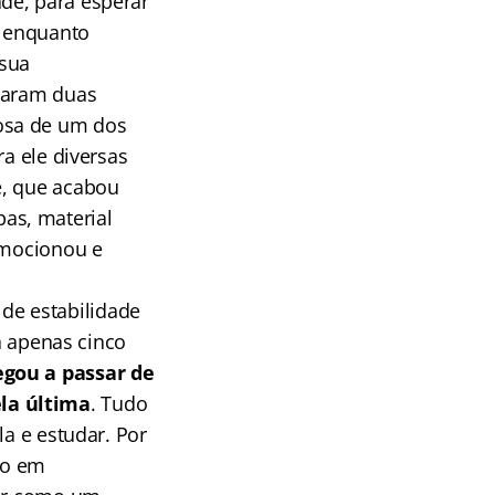
de, para esperar
s enquanto
 sua
agaram duas
osa de um dos
ra ele diversas
e, que acabou
as, material
 emocionou e
 de estabilidade
a apenas cinco
egou a passar de
la última
. Tudo
la e estudar. Por
do em