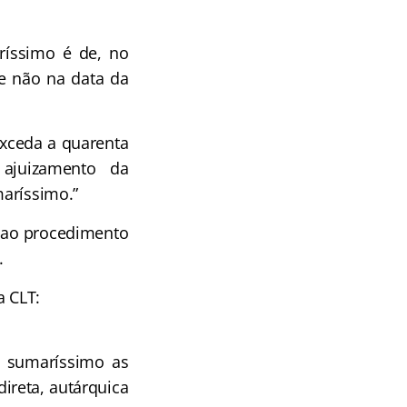
ríssimo é de, no
e não na data da
 exceda a quarenta
ajuizamento da
aríssimo.”
s ao procedimento
.
a CLT:
o sumaríssimo as
ireta, autárquica