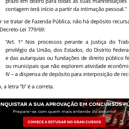
prazo em dobro para todas as suas manifestações 
contagem terá início a partir da intimação pessoal.”
se tratar de Fazenda Pública, não há depósito recurs
do Decreto-Lei 779/69:
“Art. 1º Nos processos perante a Justiça do Trab
privilégio da União, dos Estados, do Distrito Feder
e das autarquias ou fundações de direito público fe
ou municipais que não explorem atividade econômi
IV – a dispensa de depósito para interposição de rec
 letra “b” é a correta.
NQUISTAR A SUA APROVAÇÃO EM CONCURSOS P
Prepare-se com quem mais entende do assunto!
COMECE A ESTUDAR NO GRAN CURSOS