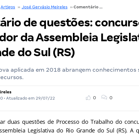
Artigos
››
José Gervásio Meireles
››
Comentário de questões: concurso de Procurador da Assembleia Legislativa do Rio Grande do Sul (RS)
rio de questões: concurs
dor da Assembleia Legisla
de do Sul (RS)
ova aplicada em 2018 abrangem conhecimentos s
recursos.
ireles
0
0
20
• Atualizado em
29/07/22
 duas questões de Processo do Trabalho do concur
sembleia Legislativa do Rio Grande do Sul (RS). A 