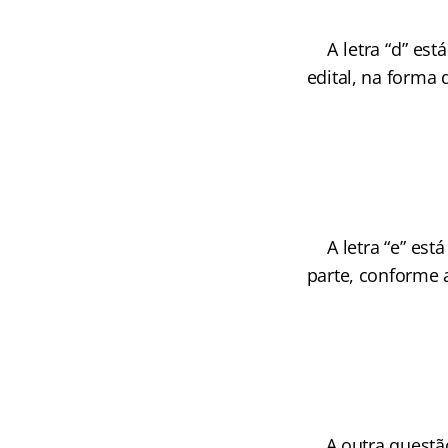
A letra “d” está
edital, na forma d
A letra “e” est
parte, conforme a
A outra questão 