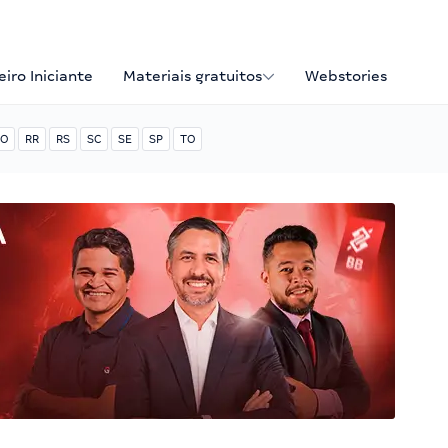
iro Iniciante
Materiais gratuitos
Webstories
O
RR
RS
SC
SE
SP
TO