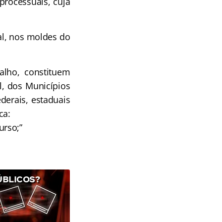
processuais, cuja
al, nos moldes do
alho, constituem
al, dos Municípios
derais, estaduais
ca:
urso;”
ÚBLICOS?