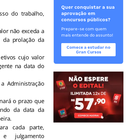
Quer conquistar a sua
so do trabalho,
aprovação em
concursos públicos?
Prepare-se com quem
alor não exceda a
mais entende do assunto!
a da prolação da
Comece a estudar no
Gran Cursos
etivos cujo valor
gente na data do
 a Administração
minará o prazo que
luindo da data da
eira.
ra cada parte,
 e julgamento