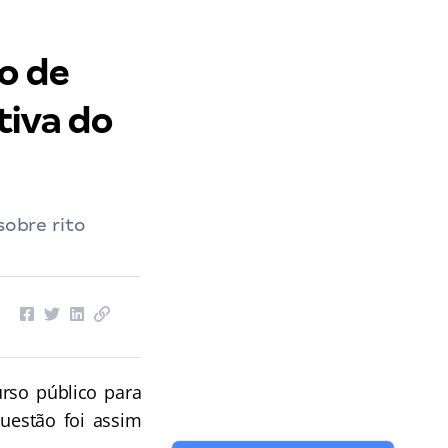
o de
tiva do
obre rito
so público para
questão foi assim