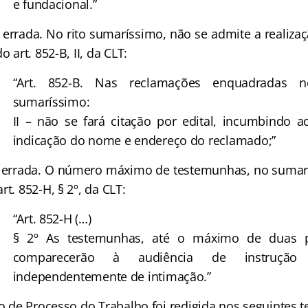
e fundacional.”
 errada. No rito sumaríssimo, não se admite a realizaç
o art. 852-B, II, da CLT:
“Art. 852-B. Nas reclamações enquadradas n
sumaríssimo:
II – não se fará citação por edital, incumbindo a
indicação do nome e endereço do reclamado;”
á errada. O número máximo de testemunhas, no sumarí
rt. 852-H, § 2º, da CLT:
“Art. 852-H (…)
§ 2º As testemunhas, até o máximo de duas p
comparecerão à audiência de instrução
independentemente de intimação.”
de Processo do Trabalho foi redigida nos seguintes t