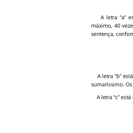
A letra “a” est
máximo, 40 veze
sentença, confor
A letra “b” está
sumaríssimo. Os d
A letra “c” está 