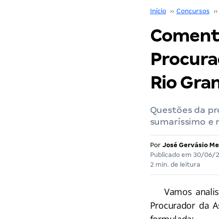
Início
››
Concursos
››
Comentá
Procura
Rio Gran
Questões da pr
sumaríssimo e 
Por
José Gervásio Me
Publicado em
30/06/
2 min. de leitura
Vamos analisar
Procurador da As