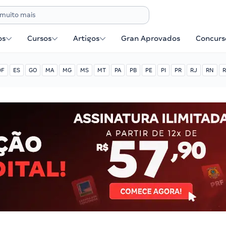
os
Cursos
Artigos
Gran Aprovados
Concurse
DF
ES
GO
MA
MG
MS
MT
PA
PB
PE
PI
PR
RJ
RN
R