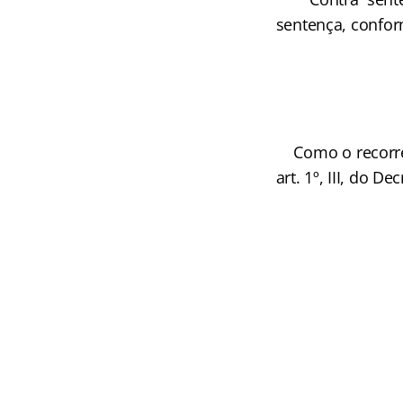
sentença, conform
Como o recorren
art. 1º, III, do D