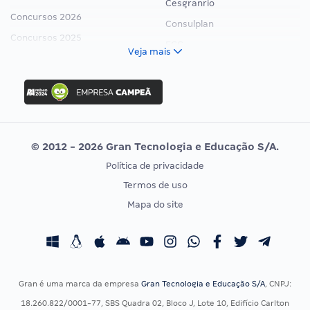
Cesgranrio
Concursos 2026
Consulplan
Concursos 2025
FCC
Veja mais
Concurso Nacional Unificado
FGV
Concurso Ibama
Idecan
Concurso MPU
Selecon
Editais publicados
Uniase
© 2012 - 2026 Gran Tecnologia e Educação S/A.
Vunesp
Política de privacidade
CONCURSOS POR PROFISSÃO
EXAME DE ORDEM
Termos de uso
Concursos Administrativos
OAB
Mapa do site
Concursos Educação
Prova OAB
Concursos Fiscais
Calendário OAB
Concursos Jurídicos
Questões OAB
Concursos Militares
Recursos OAB
Gran é uma marca da empresa
Gran Tecnologia e Educação S/A
, CNPJ:
Concursos Policiais
Exame de Ordem
18.260.822/0001-77, SBS Quadra 02, Bloco J, Lote 10, Edifício Carlton