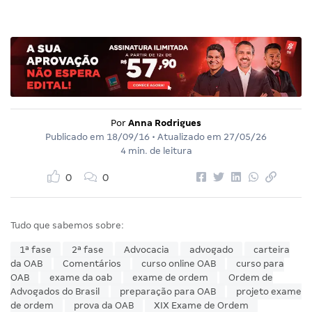
Por
Anna Rodrigues
Publicado em
18/09/16
• Atualizado em
27/05/26
4 min. de leitura
0
0
Tudo que sabemos sobre:
1ª fase
2ª fase
Advocacia
advogado
carteira
da OAB
Comentários
curso online OAB
curso para
OAB
exame da oab
exame de ordem
Ordem de
Advogados do Brasil
preparação para OAB
projeto exame
de ordem
prova da OAB
XIX Exame de Ordem