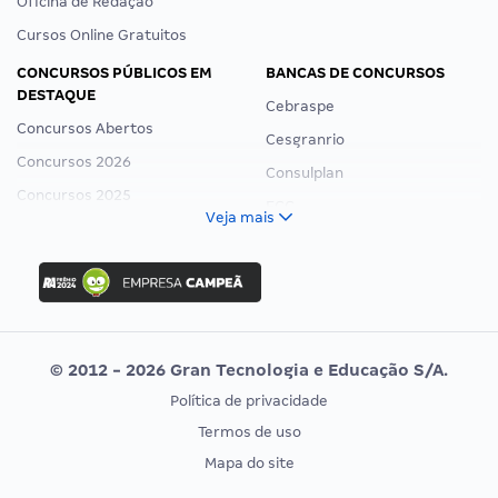
Oficina de Redação
Cursos Online Gratuitos
CONCURSOS PÚBLICOS EM
BANCAS DE CONCURSOS
DESTAQUE
Cebraspe
Concursos Abertos
Cesgranrio
Concursos 2026
Consulplan
Concursos 2025
FCC
Veja mais
Concurso Nacional Unificado
FGV
Concurso Ibama
Idecan
Concurso MPU
Selecon
Editais publicados
Uniase
© 2012 - 2026 Gran Tecnologia e Educação S/A.
Vunesp
Política de privacidade
CONCURSOS POR PROFISSÃO
EXAME DE ORDEM
Termos de uso
Concursos Administrativos
OAB
Mapa do site
Concursos Educação
Prova OAB