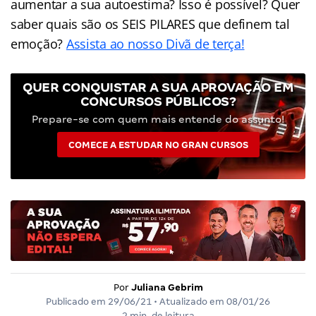
aumentar a sua autoestima? Isso é possível? Quer
saber quais são os SEIS PILARES que definem tal
emoção?
Assista ao nosso Divã de terça!
QUER CONQUISTAR A SUA APROVAÇÃO EM
CONCURSOS PÚBLICOS?
Prepare-se com quem mais entende do assunto!
COMECE A ESTUDAR NO GRAN CURSOS
Por
Juliana Gebrim
Publicado em
29/06/21
• Atualizado em
08/01/26
2 min. de leitura