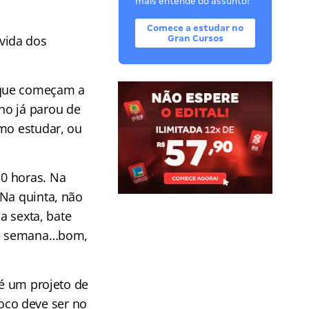
mais entende do assunto!
Comece a estudar no
vida dos
Gran Cursos
 que começam a
no já parou de
omo estudar, ou
0 horas. Na
 Na quinta, não
a sexta, bate
 de semana…bom,
 é um projeto de
oco deve ser no