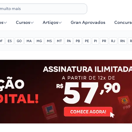
os
Cursos
Artigos
Gran Aprovados
Concurse
DF
ES
GO
MA
MG
MS
MT
PA
PB
PE
PI
PR
RJ
RN
R