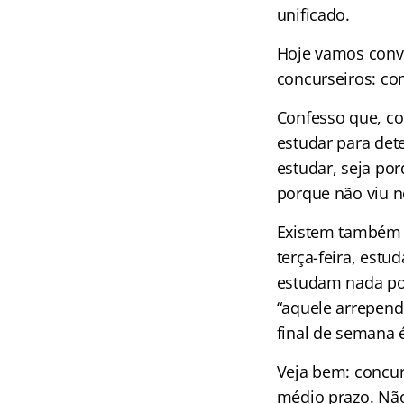
unificado.
Hoje vamos conv
concurseiros: co
Confesso que, c
estudar para det
estudar, seja po
porque não viu 
Existem também a
terça-feira, est
estudam nada porq
“aquele arrepend
final de semana 
Veja bem: concurs
médio prazo. Nã