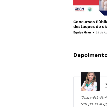
Concursos Públi
destaques do di
Equipe Gran
•
14 de Ab
Depoimentos
S
C
“Natural de Frei 
sempre enxergo