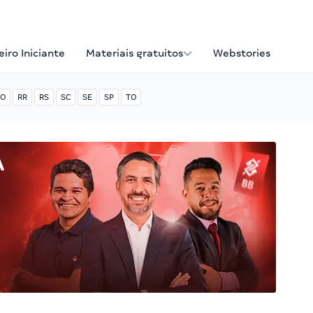
iro Iniciante
Materiais gratuitos
Webstories
O
RR
RS
SC
SE
SP
TO