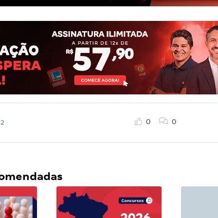
0
0
22
ecomendadas