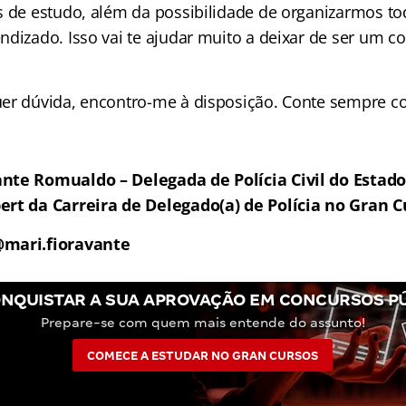
s de estudo, além da possibilidade de organizarmos to
ndizado. Isso vai te ajudar muito a deixar de ser um c
er dúvida, encontro-me à disposição. Conte sempre c
nte Romualdo – Delegada de Polícia Civil do Estad
ert da Carreira de Delegado(a) de Polícia no Gran C
@mari.fioravante
NQUISTAR A SUA APROVAÇÃO EM CONCURSOS P
Prepare-se com quem mais entende do assunto!
COMECE A ESTUDAR NO GRAN CURSOS