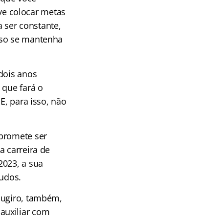
e colocar metas
a ser constante,
sso se mantenha
dois anos
 que fará o
E, para isso, não
 promete ser
a carreira de
2023, a sua
udos.
Sugiro, também,
auxiliar com