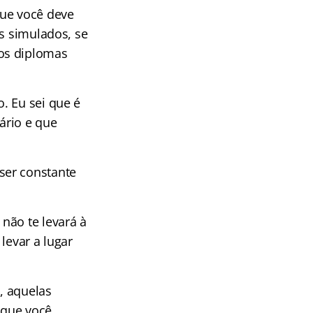
que você deve
os simulados, se
os diplomas
. Eu sei que é
ário e que
ser constante
não te levará à
levar a lugar
, aquelas
 que você