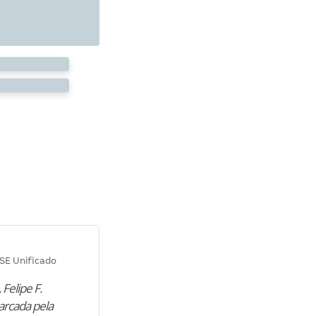
Diana M.
SE Unificado
Concurso SEPLAG CE
 Felipe F.
“Natural de Juazeiro do Norte (CE),
arcada pela
M. encontrou nos estudos o cami