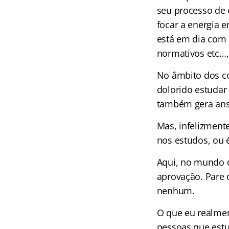
seu processo de 
focar a energia e
está em dia com 
normativos etc…, 
No âmbito dos co
dolorido estudar 
também gera ansi
Mas, infelizment
nos estudos, ou 
Aqui, no mundo d
aprovação. Pare d
nenhum.
O que eu realmen
pessoas que estu