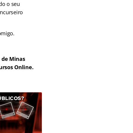
do o seu
oncurseiro
omigo.
o de Minas
ursos Online.
ÚBLICOS?