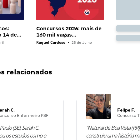
cos:
Concursos 2026: mais de
a 14 de…
160 mil vagas…
Raquel Cardoso
ril
•
25 de Julho
 relacionados
arah C.
Felipe F.
oncurso Enfermeiro PSF
Concurso T
Paulo (SE), Sarah C.
“Natural de Boa Vista (RR),
u os estudos como o
construiu uma história m