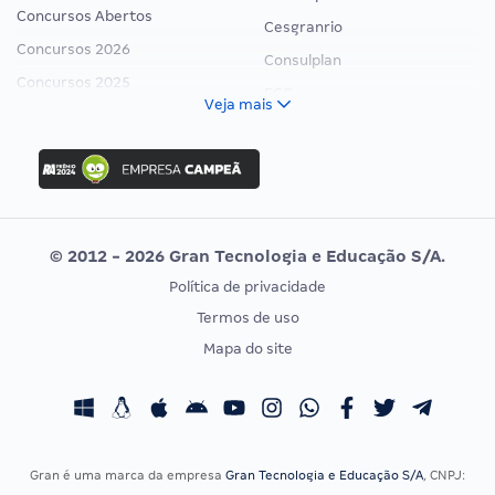
Concursos Abertos
Cesgranrio
Concursos 2026
Consulplan
Concursos 2025
FCC
Veja mais
Concurso Nacional Unificado
FGV
Concurso Ibama
Idecan
Concurso MPU
Selecon
Editais publicados
Uniase
© 2012 - 2026 Gran Tecnologia e Educação S/A.
Vunesp
Política de privacidade
CONCURSOS POR PROFISSÃO
EXAME DE ORDEM
Termos de uso
Concursos Administrativos
OAB
Mapa do site
Concursos Educação
Prova OAB
Concursos Fiscais
Calendário OAB
Concursos Jurídicos
Questões OAB
Concursos Militares
Recursos OAB
Gran é uma marca da empresa
Gran Tecnologia e Educação S/A
, CNPJ: