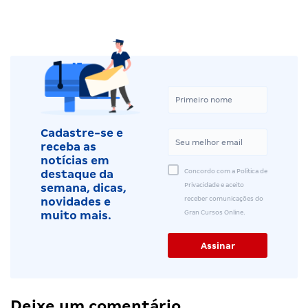
Cadastre-se e
receba as
notícias em
Concordo com a Política de
destaque da
Privacidade e aceito
semana, dicas,
receber comunicações do
novidades e
Gran Cursos Online.
muito mais.
Deixe um comentário