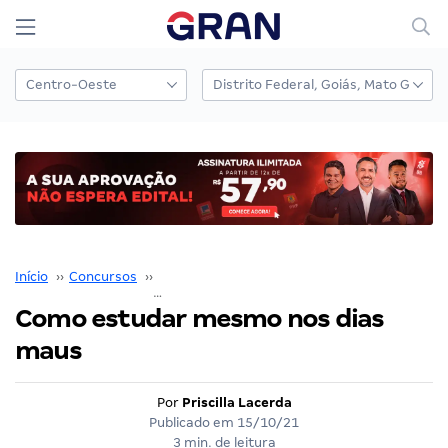
Início
››
Concursos
››
Coaching para Concursos
››
Como estudar mesmo nos dias maus
Como estudar mesmo nos dias
maus
Por
Priscilla Lacerda
Publicado em
15/10/21
3 min. de leitura