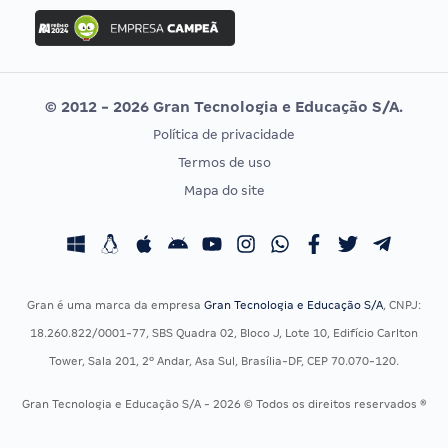
Concurso Ibama
Idecan
Concurso MPU
Selecon
Editais publicados
Uniase
© 2012 - 2026 Gran Tecnologia e Educação S/A.
Vunesp
Política de privacidade
CONCURSOS POR PROFISSÃO
EXAME DE ORDEM
Termos de uso
Concursos Administrativos
OAB
Mapa do site
Concursos Educação
Prova OAB
Concursos Fiscais
Calendário OAB
Concursos Jurídicos
Questões OAB
Concursos Militares
Recursos OAB
Gran é uma marca da empresa
Gran Tecnologia e Educação S/A
, CNPJ:
Concursos Policiais
Exame de Ordem
18.260.822/0001-77, SBS Quadra 02, Bloco J, Lote 10, Edifício Carlton
Concursos Saúde
Tower, Sala 201, 2º Andar, Asa Sul, Brasília-DF, CEP 70.070-120.
Concursos Tribunais
Gran Tecnologia e Educação S/A - 2026 © Todos os direitos reservados ®
Residência Multiprofissional