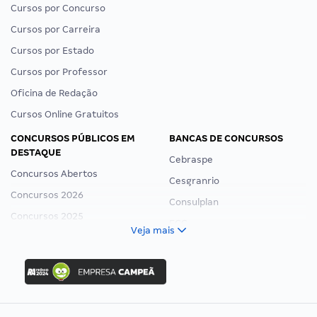
Cursos por Concurso
Cursos por Carreira
Cursos por Estado
Cursos por Professor
Oficina de Redação
Cursos Online Gratuitos
CONCURSOS PÚBLICOS EM
BANCAS DE CONCURSOS
DESTAQUE
Cebraspe
Concursos Abertos
Cesgranrio
Concursos 2026
Consulplan
Concursos 2025
FCC
Veja mais
Concurso Nacional Unificado
FGV
Concurso Ibama
Idecan
Concurso MPU
Selecon
Editais publicados
Uniase