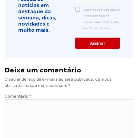
notícias em
Concordo com a Política de
destaque da
Privacidade e aceito
semana, dicas,
receber comunicações do
novidades e
Gran Cursos Online.
muito mais.
Deixe um comentário
O seu endereço de e-mail não será publicado.
Campos
obrigatórios são marcados com
*
Comentário
*