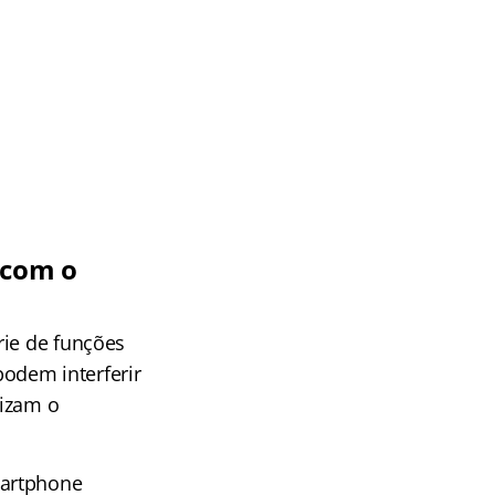
 com o
rie de funções
podem interferir
lizam o
martphone