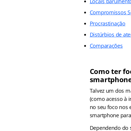
Locais barulhent
Compromissos So
Procrastinação
Distúrbios de at
Comparações
Como ter fo
smartphon
Talvez um dos ma
(como acesso à in
no seu foco nos 
smartphone para 
Dependendo do s