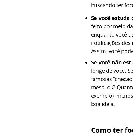
buscando ter foc
Se você estuda 
feito por meio d
enquanto você ass
notificações des
Assim, você pode
Se você não est
longe de você. Se
famosas “checada
mesa, ok? Quanto 
exemplo), menos 
boa ideia.
Como ter fo