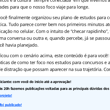
nicos e a cultura “sempre conectada” em que vivemos 
ades para que o nosso foco viaje para longe.
você finalmente organizou seu plano de estudos para c
tica. Tudo parece correr bem nos primeiros minutos at
cação no celular. Com o intuito de “checar rapidinho”,
ma conversa ou outra e, quando percebe, já se passo
ê havia planejado.
ificou com o cenário acima, este conteúdo é para voc
áticas de como ter foco nos estudos para concursos e a
de distração que possam aparecer na sua trajetória. Con
iciante: com você do início até a aprovação!
 às 20h fazemos publicações voltadas para as principais dúvidas dos
projeto!
foi publicado!