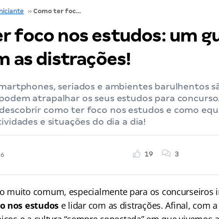
niciante
››
Como ter foco nos estudos: um guia para lidar com as distrações!
r foco nos estudos: um gu
m as distrações!
 smartphones, seriados e ambientes barulhentos 
 podem atrapalhar os seus estudos para concurs
descobrir como ter foco nos estudos e como equi
ividades e situações do dia a dia!
19
3
26
muito comum, especialmente para os concurseiros in
co nos estudos
e lidar com as distrações. Afinal, com a