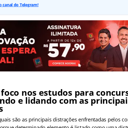
o canal do Telegram!
foco nos estudos para concur
ando e lidando com as principai
s
uais são as principais distrações enfrentadas pelos c
 porque determinado elemento é listado como uma dist