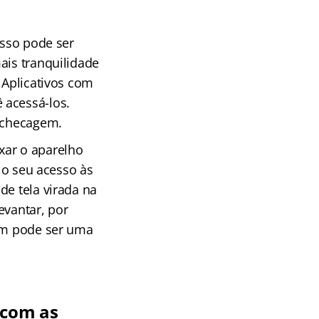
 Isso pode ser
ais tranquilidade
 Aplicativos com
 acessá-los.
a checagem.
xar o aparelho
r o seu acesso às
de tela virada na
evantar, por
bém pode ser uma
 com as