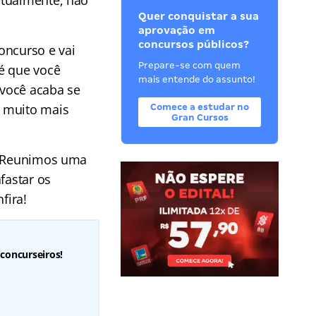
atualmente, não
Quer conquistar a sua
aprovação em
concursos públicos?
oncurso e vai
Prepare-se com quem
é que você
mais entende do assunto!
 você acaba se
u muito mais
Comece a estudar no
Gran Cursos
ê! Reunimos uma
fastar os
fira!
 concurseiros!