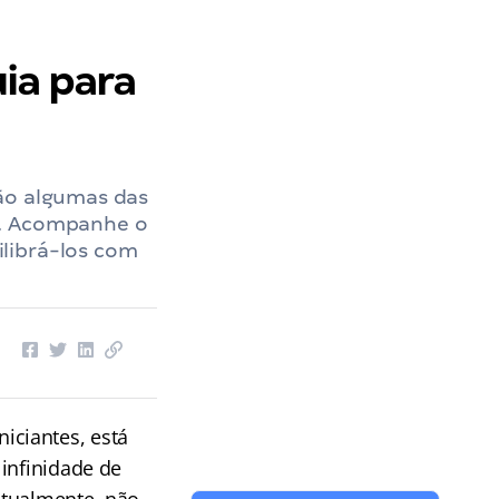
ia para
são algumas das
o. Acompanhe o
librá-los com
iciantes, está
 infinidade de