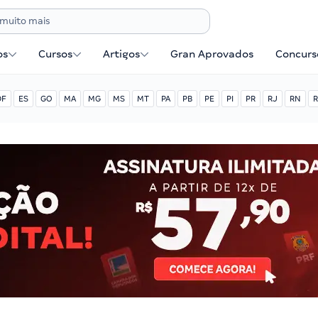
os
Cursos
Artigos
Gran Aprovados
Concurse
DF
ES
GO
MA
MG
MS
MT
PA
PB
PE
PI
PR
RJ
RN
R