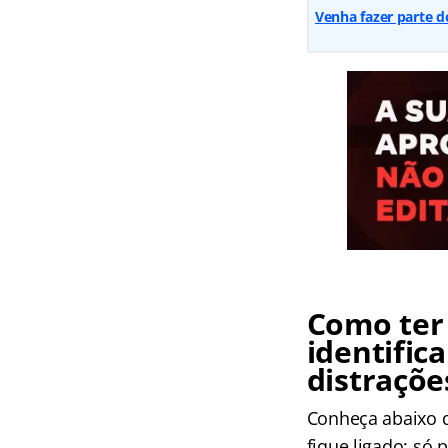
Venha fazer parte d
Como ter 
identific
distraçõe
Conheça abaixo q
fique ligado: só