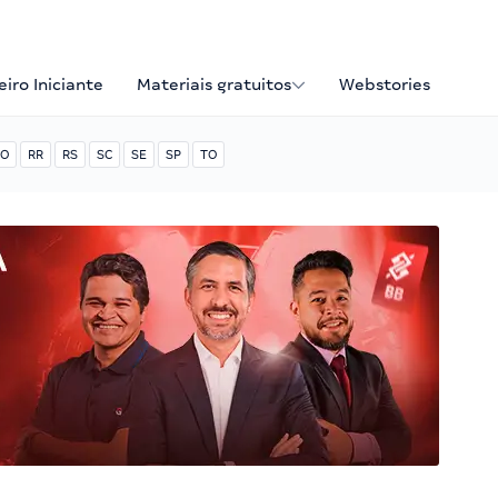
iro Iniciante
Materiais gratuitos
Webstories
O
RR
RS
SC
SE
SP
TO