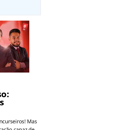
so:
s
oncurseiros! Mas
ração capaz de