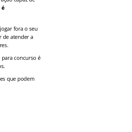
 é
ogar fora o seu
r de atender a
res.
s para concurso é
os.
ções que podem