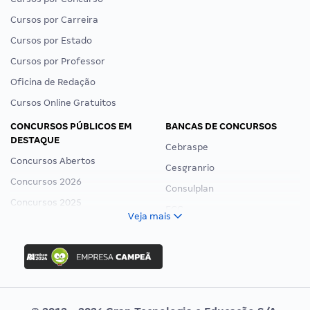
Cursos por Carreira
Cursos por Estado
Cursos por Professor
Oficina de Redação
Cursos Online Gratuitos
CONCURSOS PÚBLICOS EM
BANCAS DE CONCURSOS
DESTAQUE
Cebraspe
Concursos Abertos
Cesgranrio
Concursos 2026
Consulplan
Concursos 2025
FCC
Veja mais
Concurso Nacional Unificado
FGV
Concurso Ibama
Idecan
Concurso MPU
Selecon
Editais publicados
Uniase