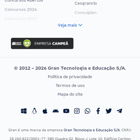
Concursos Abertos
Cesgranrio
Concursos 2026
Consulplan
Concursos 2025
FCC
Veja mais
Concurso Nacional Unificado
FGV
Concurso Ibama
Idecan
Concurso MPU
Selecon
Editais publicados
Uniase
© 2012 - 2026 Gran Tecnologia e Educação S/A.
Vunesp
Política de privacidade
CONCURSOS POR PROFISSÃO
EXAME DE ORDEM
Termos de uso
Concursos Administrativos
OAB
Mapa do site
Concursos Educação
Prova OAB
Concursos Fiscais
Calendário OAB
Concursos Jurídicos
Questões OAB
Concursos Militares
Recursos OAB
Gran é uma marca da empresa
Gran Tecnologia e Educação S/A
, CNPJ:
Concursos Policiais
Exame de Ordem
18.260.822/0001-77, SBS Quadra 02, Bloco J, Lote 10, Edifício Carlton