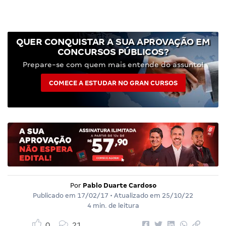
QUER CONQUISTAR A SUA APROVAÇÃO EM
CONCURSOS PÚBLICOS?
Prepare-se com quem mais entende do assunto!
COMECE A ESTUDAR NO GRAN CURSOS
Por
Pablo Duarte Cardoso
Publicado em
17/02/17
• Atualizado em
25/10/22
4 min. de leitura
0
21