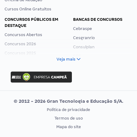
Cursos Online Gratuitos
CONCURSOS PÚBLICOS EM
BANCAS DE CONCURSOS
DESTAQUE
Cebraspe
Concursos Abertos
Cesgranrio
Concursos 2026
Consulplan
Concursos 2025
FCC
Veja mais
Concurso Nacional Unificado
FGV
Concurso Ibama
Idecan
Concurso MPU
Selecon
Editais publicados
Uniase
© 2012 - 2026 Gran Tecnologia e Educação S/A.
Vunesp
Política de privacidade
CONCURSOS POR PROFISSÃO
EXAME DE ORDEM
Termos de uso
Concursos Administrativos
OAB
Mapa do site
Concursos Educação
Prova OAB