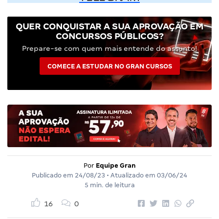
QUER CONQUISTAR A SUA APROVAÇÃO EM
CONCURSOS PÚBLICOS?
Prepare-se com quem mais entende do assunto!
COMECE A ESTUDAR NO GRAN CURSOS
Por
Equipe Gran
Publicado em
24/08/23
• Atualizado em
03/06/24
5 min. de leitura
16
0