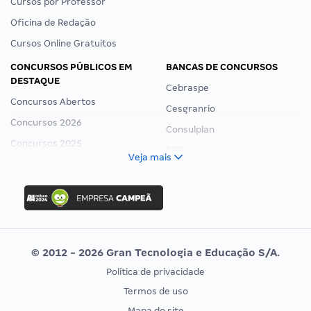
Cursos por Professor
Oficina de Redação
Cursos Online Gratuitos
CONCURSOS PÚBLICOS EM
BANCAS DE CONCURSOS
DESTAQUE
Cebraspe
Concursos Abertos
Cesgranrio
Concursos 2026
Consulplan
Concursos 2025
FCC
Veja mais
Concurso Nacional Unificado
FGV
Concurso Ibama
Idecan
Concurso MPU
Selecon
Editais publicados
Uniase
© 2012 - 2026 Gran Tecnologia e Educação S/A.
Vunesp
Política de privacidade
CONCURSOS POR PROFISSÃO
EXAME DE ORDEM
Termos de uso
Concursos Administrativos
OAB
Mapa do site