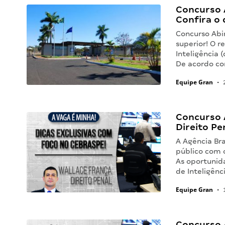
Concurso A
Confira o
Concurso Abi
superior! O r
Inteligência 
De acordo c
Equipe Gran
•
2
Concurso A
Direito Pe
A Agência Bra
público com o
As oportunida
de Inteligênc
Equipe Gran
•
1
Concurso A