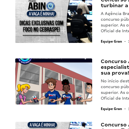
turbinar a
A Agência Bra
concurso púb
superior. As 
Oficial de Int
Equipe Gran
•
1
Concurso A
especialis
sua prova
No início des
concurso púb
superior. As 
Oficial de Int
Equipe Gran
•
1
Concurso A