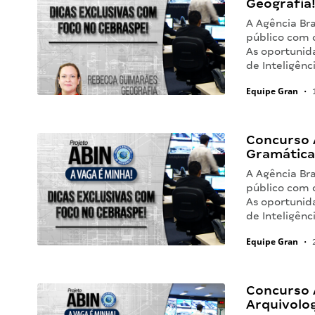
Geografia
A Agência Bra
público com o
As oportunida
de Inteligênc
Equipe Gran
•
1
Concurso A
Gramática I
A Agência Bra
público com o
As oportunida
de Inteligênc
Equipe Gran
•
2
Concurso A
Arquivolog