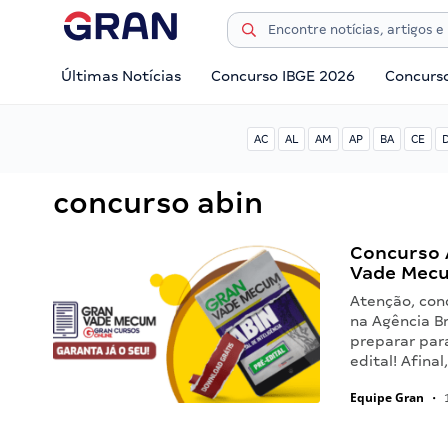
Últimas Notícias
Concurso IBGE 2026
Concurs
AC
AL
AM
AP
BA
CE
concurso abin
Concurso 
Vade Mec
Atenção, con
na Agência Br
preparar par
edital! Afina
Equipe Gran
•
1