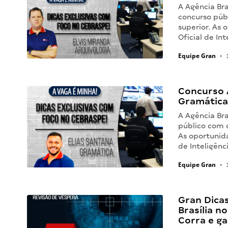
A Agência Bra
concurso púb
superior. As 
Oficial de Int
Equipe Gran
•
1
Concurso A
Gramática 
A Agência Bra
público com o
As oportunida
de Inteligênc
Equipe Gran
•
1
Gran Dicas
Brasília n
Corra e ga