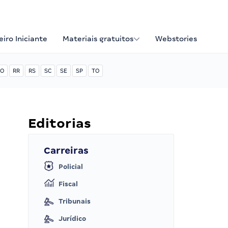
iro Iniciante
Materiais gratuitos
Webstories
O
RR
RS
SC
SE
SP
TO
Editorias
Carreiras
Policial
Fiscal
Tribunais
Jurídico