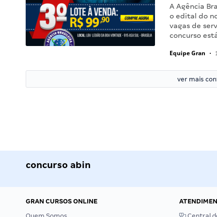
A Agência Bra
o edital do n
vagas de serv
concurso est
Equipe Gran
•
1
ver mais co
concurso abin
GRAN CURSOS ONLINE
ATENDIME
Quem Somos
Central d