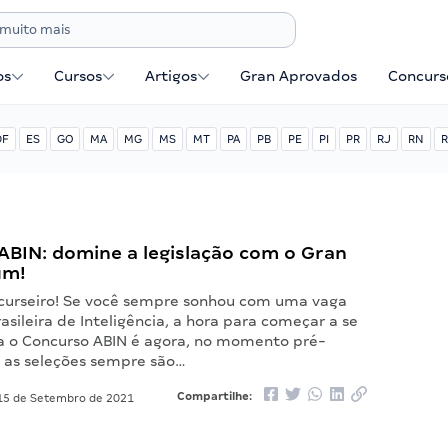
os
Cursos
Artigos
Gran Aprovados
Concurse
DF
ES
GO
MA
MG
MS
MT
PA
PB
PE
PI
PR
RJ
RN
R
ABIN: domine a legislação com o Gran
um!
curseiro! Se você sempre sonhou com uma vaga
asileira de Inteligência, a hora para começar a se
a o Concurso ABIN é agora, no momento pré-
l, as seleções sempre são…
Compartilhe:
5 de Setembro de 2021