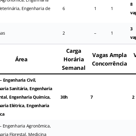
8
Veterinária, Engenharia de
6
1
1
va
3
sas
2
–
1
va
Carga
Vagas Ampla
Área
Horária
Concorrência
Semanal
– Engenharia Civil,
aria Sanitária, Engenharia
tal, Engenharia Química,
30h
7
2
aria Elétrica, Engenharia
ca
 – Engenharia Agronômica,
ria Florestal, Medicina