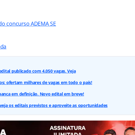
 do concurso ADEMA SE
ada
edital publicado com 4.050 vagas. Veja
s: ofertam milhares de vagas em todo o país!
anca em definição. Novo edital em breve!
veja os editais previstos e aproveite as oportunidades