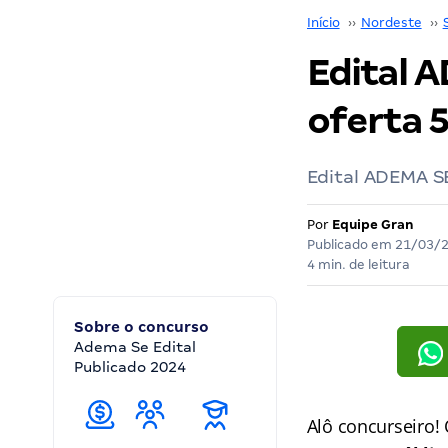
Início
››
Nordeste
››
Edital 
oferta 5
Edital ADEMA SE
Por
Equipe Gran
Publicado em
21/03/
4 min. de leitura
Sobre o concurso
Adema Se Edital
Publicado 2024
Alô concurseiro!