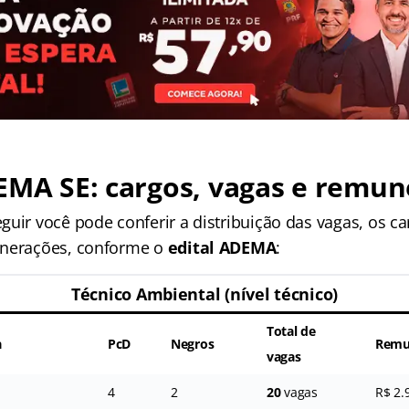
EMA SE: cargos, vagas e remu
uir você pode conferir a distribuição das vagas, os ca
unerações, conforme o
edital ADEMA
:
Técnico Ambiental (nível técnico)
Total de
a
PcD
Negros
Remu
vagas
4
2
20
vagas
R$ 2.