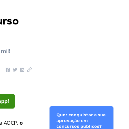
urso
mil!
app!
Quer conquistar a sua
aprovação em
ca AOCP,
o
concursos públicos?