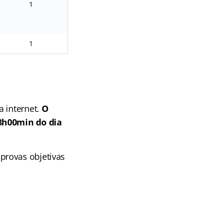
1
1
a internet.
O
18h00min do dia
provas objetivas