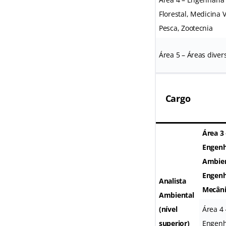
Florestal, Medicina 
Pesca, Zootecnia
Área 5 – Áreas diver
Cargo
Área 3 
Engenh
Ambien
Engenh
Analista
Mecâni
Ambiental
(nível
Área 4
superior)
Engenha