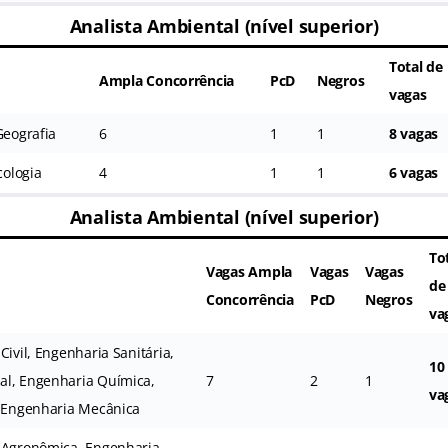
Analista Ambiental (nível superior)
Total de
Ampla Concorrência
PcD
Negros
vagas
Geografia
6
1
1
8 vagas
cologia
4
1
1
6 vagas
Analista Ambiental (nível superior)
To
Vagas Ampla
Vagas
Vagas
de
Concorrência
PcD
Negros
va
Civil, Engenharia Sanitária,
10
al, Engenharia Química,
7
2
1
va
, Engenharia Mecânica
 Agronômica, Engenharia