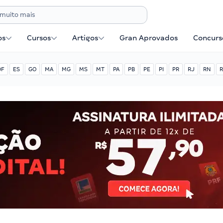
os
Cursos
Artigos
Gran Aprovados
Concurse
DF
ES
GO
MA
MG
MS
MT
PA
PB
PE
PI
PR
RJ
RN
R