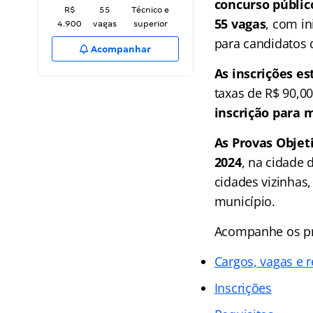
concurso públic
R$
55
Técnico e
55 vagas
, com in
4.900
vagas
superior
para candidatos d
Acompanhar
As inscrições es
taxas de R$ 90,00
inscrição para 
As Provas Objeti
2024
, na cidade
cidades vizinhas
município.
Acompanhe os pri
Cargos, vagas e
Inscrições