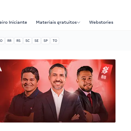
iro Iniciante
Materiais gratuitos
Webstories
O
RR
RS
SC
SE
SP
TO