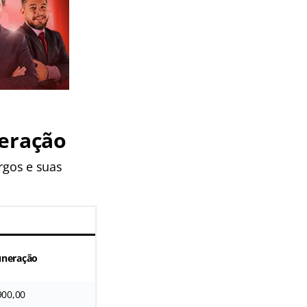
neração
rgos e suas
neração
900,00