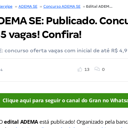
Sergipe
››
ADEMA SE
››
Concurso ADEMA SE
››
Edital ADEMA SE: Publicado. Concurso oferta 55 vagas! Confira!
ADEMA SE: Publicado. Conc
5 vagas! Confira!
: concurso oferta vagas com inicial de até R$ 4,9 
13
0
24
Clique aqui para seguir o canal do Gran no Whats
 O
edital ADEMA
está publicado! Organizado pela ban