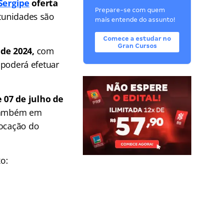
Sergipe
oferta
Prepare-se com quem
rtunidades são
mais entende do assunto!
Comece a estudar no
Gran Cursos
 de 2024,
com
o poderá efetuar
 07 de julho de
s também em
locação do
o: