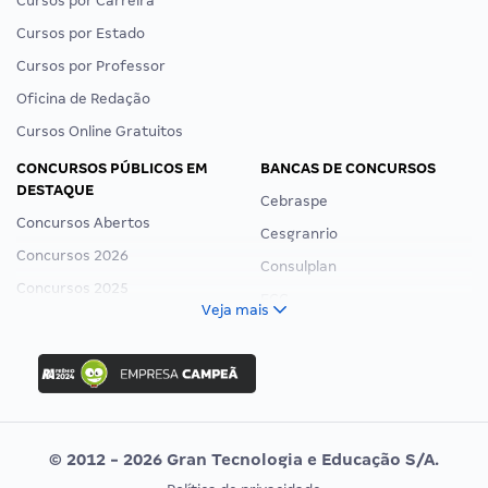
Cursos por Carreira
Cursos por Estado
Cursos por Professor
Oficina de Redação
Cursos Online Gratuitos
CONCURSOS PÚBLICOS EM
BANCAS DE CONCURSOS
DESTAQUE
Cebraspe
Concursos Abertos
Cesgranrio
Concursos 2026
Consulplan
Concursos 2025
FCC
Veja mais
Concurso Nacional Unificado
FGV
Concurso Ibama
Idecan
Concurso MPU
Selecon
Editais publicados
Uniase
© 2012 - 2026 Gran Tecnologia e Educação S/A.
Vunesp