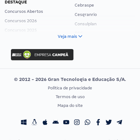
DESTAQUE
Cebraspe
Concursos Abertos
Cesgranrio
Concursos 2026
Consulplan
Concursos 2025
FCC
Veja mais
Concurso Nacional Unificado
FGV
Concurso Ibama
Idecan
Concurso MPU
Selecon
Editais publicados
Uniase
© 2012 - 2026 Gran Tecnologia e Educação S/A.
Vunesp
Política de privacidade
CONCURSOS POR PROFISSÃO
EXAME DE ORDEM
Termos de uso
Concursos Administrativos
OAB
Mapa do site
Concursos Educação
Prova OAB
Concursos Fiscais
Calendário OAB
Concursos Jurídicos
Questões OAB
Concursos Militares
Recursos OAB