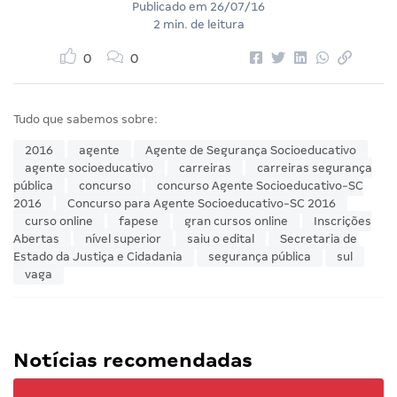
Por
Equipe Gran
Publicado em
26/07/16
2 min. de leitura
0
0
Tudo que sabemos sobre:
2016
agente
Agente de Segurança Socioeducativo
agente socioeducativo
carreiras
carreiras segurança
pública
concurso
concurso Agente Socioeducativo-SC
2016
Concurso para Agente Socioeducativo-SC 2016
curso online
fapese
gran cursos online
Inscrições
Abertas
nível superior
saiu o edital
Secretaria de
Estado da Justiça e Cidadania
segurança pública
sul