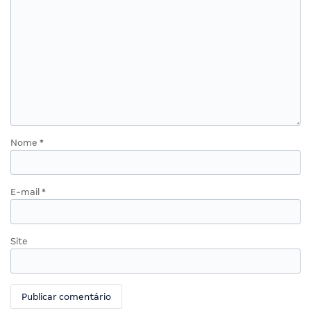
Deixe um comentário
O seu endereço de e-mail não será publicado.
Campos
obrigatórios são marcados com
*
Comentário
*
Nome
*
E-mail
*