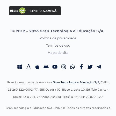
DESTAQUE
Cebraspe
Concursos Abertos
Cesgranrio
Concursos 2026
Consulplan
Concursos 2025
FCC
Veja mais
Concurso Nacional Unificado
FGV
Concurso Ibama
Idecan
Concurso MPU
Selecon
Editais publicados
Uniase
© 2012 - 2026 Gran Tecnologia e Educação S/A.
Vunesp
Política de privacidade
CONCURSOS POR PROFISSÃO
EXAME DE ORDEM
Termos de uso
Concursos Administrativos
OAB
Mapa do site
Concursos Educação
Prova OAB
Concursos Fiscais
Calendário OAB
Concursos Jurídicos
Questões OAB
Concursos Militares
Recursos OAB