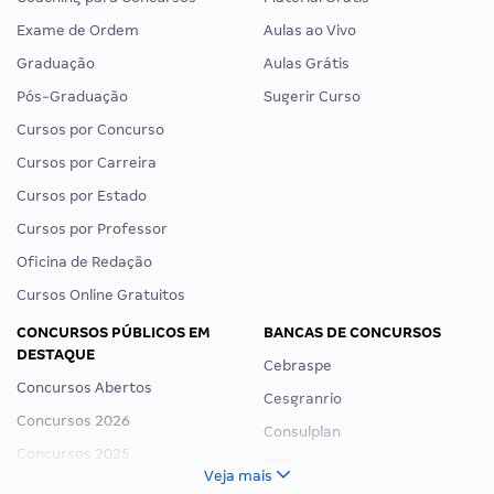
Foi aprovado?
Trabalhe Conosco
Envie-nos a sua história!
Preferências de Cookies
CURSOS ONLINE
PÁGINAS ÚTEIS
Assinatura Ilimitada
Depoimentos
Coaching para Concursos
Material Grátis
Exame de Ordem
Aulas ao Vivo
Graduação
Aulas Grátis
Pós-Graduação
Sugerir Curso
Cursos por Concurso
Cursos por Carreira
Cursos por Estado
Cursos por Professor
Oficina de Redação
Cursos Online Gratuitos
CONCURSOS PÚBLICOS EM
BANCAS DE CONCURSOS