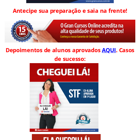
Antecipe sua preparação e saia na frente!
Depoimentos de alunos aprovados
AQUI
. Casos
de sucesso: