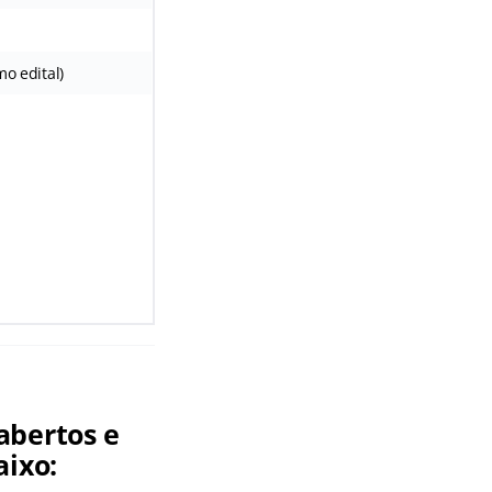
mo edital)
abertos e
aixo: