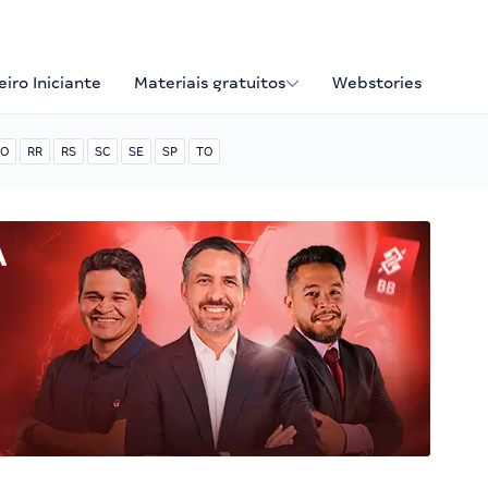
iro Iniciante
Materiais gratuitos
Webstories
O
RR
RS
SC
SE
SP
TO