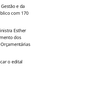
a Gestão e da
úblico com 170
nistra Esther
imento dos
s Orçamentárias
car o edital