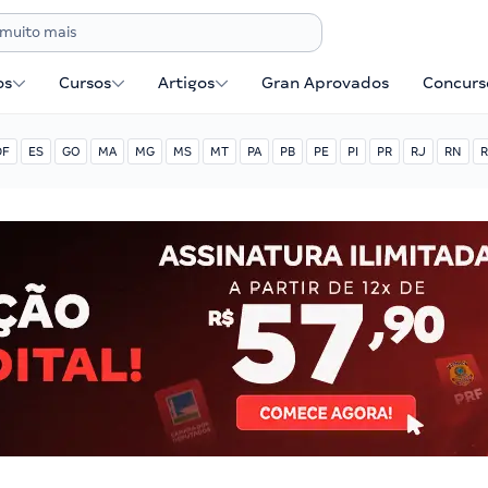
os
Cursos
Artigos
Gran Aprovados
Concurse
DF
ES
GO
MA
MG
MS
MT
PA
PB
PE
PI
PR
RJ
RN
R