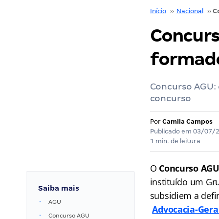
Início
››
Nacional
››
Concurs
formado
Concurso AGU: 
concurso
Por
Camila Campos
Publicado em
03/07/
1 min. de leitura
O
Concurso AG
instituído um Gr
Saiba mais
subsidiem a defi
AGU
Advocacia-Gera
Concurso AGU