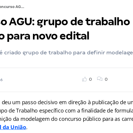
Concurso AGU: grupo de trabalho formado para novo edital
o AGU: grupo de trabalho
 para novo edital
é criado grupo de trabalho para definir modela
0
0
26
U
deu um passo decisivo em direção à publicação de um
upo de Trabalho específico com a finalidade de formul
nição da modelagem do concurso público para as carrei
l da União
.