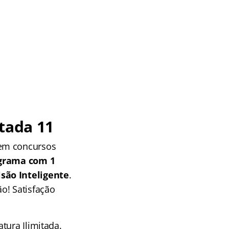
tada 11
 em concursos
grama com 1
isão Inteligente
.
o! Satisfação
tura Ilimitada.