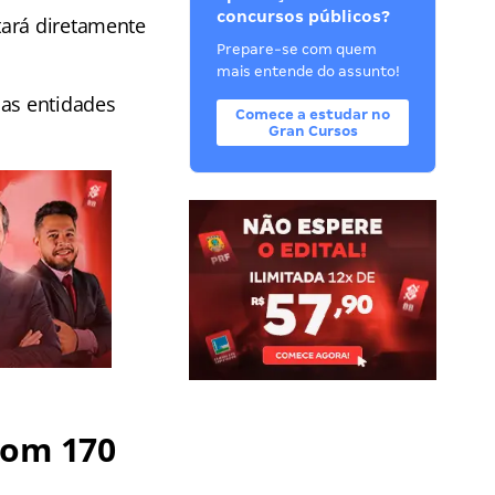
concursos públicos?
tará diretamente
Prepare-se com quem
mais entende do assunto!
 as entidades
Comece a estudar no
Gran Cursos
com 170