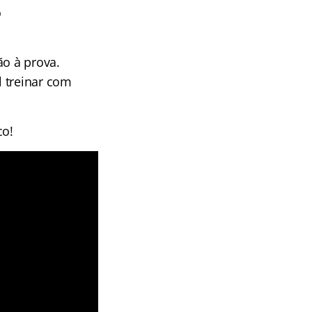
o
ão à prova.
l treinar com
co!