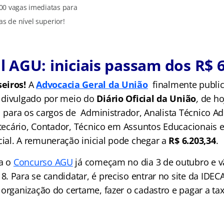
00 vagas imediatas para
as de nível superior!
l AGU: iniciais passam dos R$ 
eiros!
A
Advocacia Geral da União
finalmente publi
 divulgado por meio do
Diário Oficial da União
,
de ho
, para os cargos de Administrador, Analista Técnico Ad
iotecário, Contador, Técnico em Assuntos Educacionais 
al. A remuneração inicial pode chegar a
R$ 6.203,34
.
ra o
Concurso AGU
já começam no dia 3 de outubro e vã
. Para se candidatar, é preciso entrar no site da IDEC
organização do certame, fazer o cadastro e pagar a tax