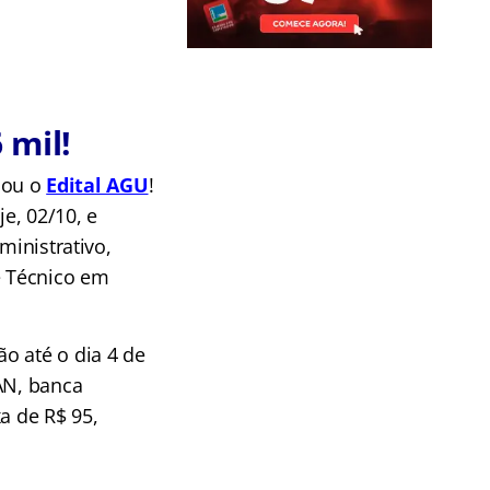
6 mil!
cou o
Edital AGU
!
je, 02/10, e
ministrativo,
e Técnico em
o até o dia 4 de
AN, banca
a de R$ 95,