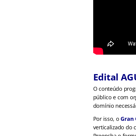
Edital AG
O conteúdo prog
público e com or
domínio necessár
Por isso, o
Gran 
verticalizado do 
Preencha o formu