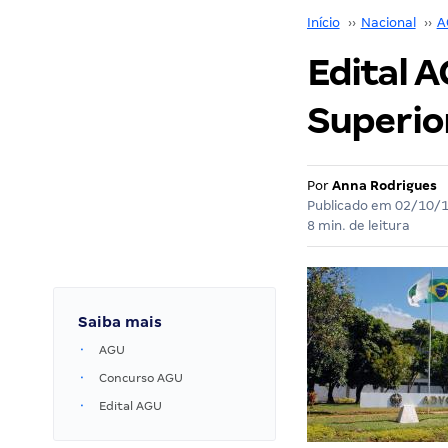
Início
››
Nacional
››
A
Edital A
Superior 
Por
Anna Rodrigues
Publicado em
02/10/
8 min. de leitura
Saiba mais
AGU
Concurso AGU
Edital AGU