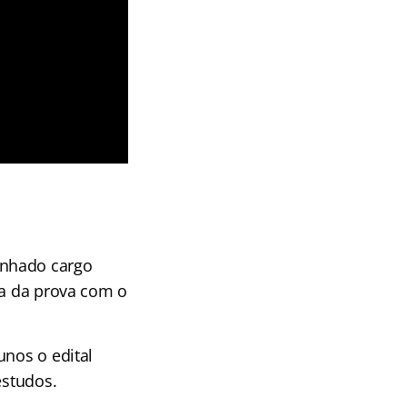
onhado cargo
ia da prova com o
unos o edital
estudos.