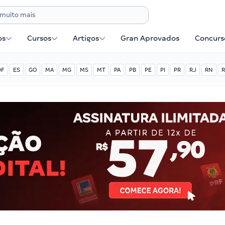
os
Cursos
Artigos
Gran Aprovados
Concurse
DF
ES
GO
MA
MG
MS
MT
PA
PB
PE
PI
PR
RJ
RN
R