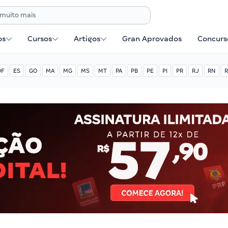
os
Cursos
Artigos
Gran Aprovados
Concurse
DF
ES
GO
MA
MG
MS
MT
PA
PB
PE
PI
PR
RJ
RN
R