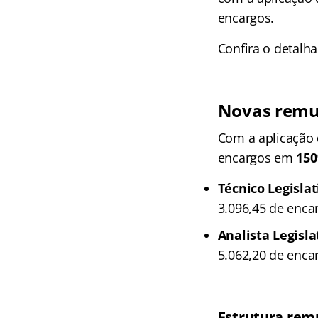
encargos.
Confira o detalh
Novas remu
Com a aplicação 
encargos em
15
Técnico Legislat
3.096,45 de enca
Analista Legisla
5.062,20 de enca
Estrutura rem