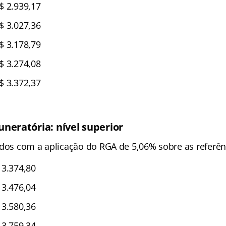
$ 2.939,17
$ 3.027,36
$ 3.178,79
$ 3.274,08
$ 3.372,37
neratória: nível superior
ados com a aplicação do RGA de 5,06% sobre as referênc
3.374,80
3.476,04
3.580,36
3.759,34