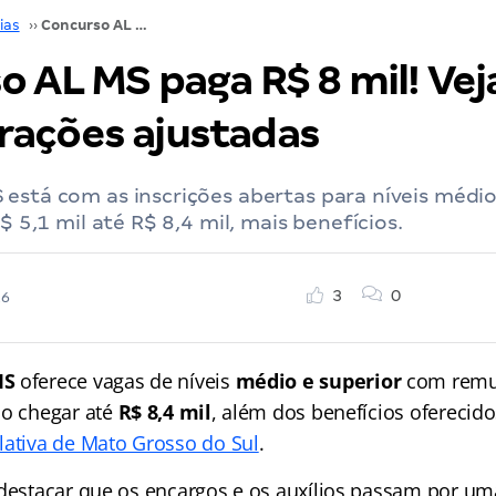
ias
››
Concurso AL MS paga R$ 8 mil! Veja as remunerações ajustadas
 AL MS paga R$ 8 mil! Vej
ações ajustadas
está com as inscrições abertas para níveis médio 
R$ 5,1 mil até R$ 8,4 mil, mais benefícios.
3
0
26
MS
oferece vagas de níveis
médio e superior
com remun
do chegar até
R$ 8,4 mil
, além dos benefícios oferecido
lativa de Mato Grosso do Sul
.
 destacar que os encargos e os auxílios passam por um