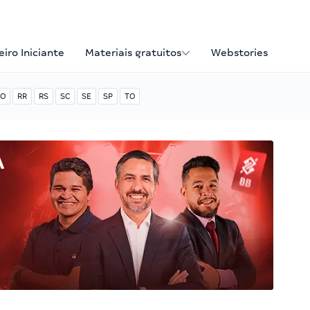
iro Iniciante
Materiais gratuitos
Webstories
O
RR
RS
SC
SE
SP
TO