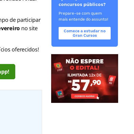
concursos públicos?
Prepare-se com quem
po de participar
mais entende do assunto!
evereiro
no site
Comece a estudar no
Gran Cursos
cios oferecidos!
app!