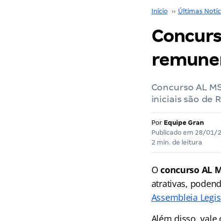
Início
››
Últimas Notíc
Concurso
remuner
Concurso AL MS 
iniciais são de 
Por
Equipe Gran
Publicado em
28/01/
2 min. de leitura
O
concurso AL 
atrativas, poden
Assembleia Legis
Além disso, vale