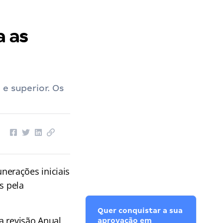
a as
e superior. Os
erações iniciais
s pela
Quer conquistar a sua
a revisão Anual
aprovação em