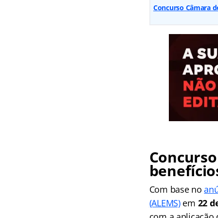
Concurso Câmara dos
Concurso 
benefício
Com base no
anú
(ALEMS)
em
22 d
com a aplicação