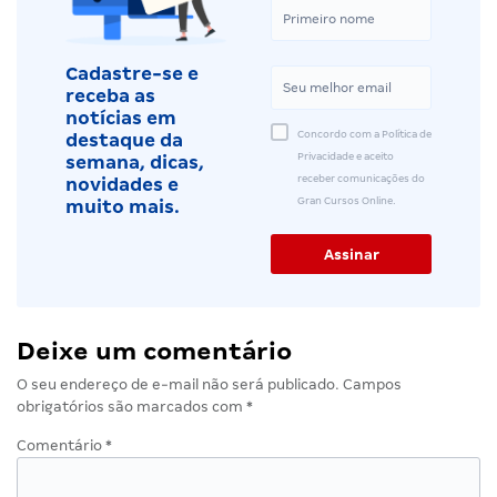
Cadastre-se e
receba as
notícias em
Concordo com a Política de
destaque da
Privacidade e aceito
semana, dicas,
receber comunicações do
novidades e
Gran Cursos Online.
muito mais.
Deixe um comentário
O seu endereço de e-mail não será publicado.
Campos
obrigatórios são marcados com
*
Comentário
*