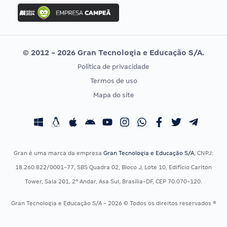
Concurso Ibama
Idecan
Concurso MPU
Selecon
Editais publicados
Uniase
© 2012 - 2026 Gran Tecnologia e Educação S/A.
Vunesp
Política de privacidade
CONCURSOS POR PROFISSÃO
EXAME DE ORDEM
Termos de uso
Concursos Administrativos
OAB
Mapa do site
Concursos Educação
Prova OAB
Concursos Fiscais
Calendário OAB
Concursos Jurídicos
Questões OAB
Concursos Militares
Recursos OAB
Gran é uma marca da empresa
Gran Tecnologia e Educação S/A
, CNPJ:
Concursos Policiais
Exame de Ordem
18.260.822/0001-77, SBS Quadra 02, Bloco J, Lote 10, Edifício Carlton
Concursos Saúde
Tower, Sala 201, 2º Andar, Asa Sul, Brasília-DF, CEP 70.070-120.
Concursos Tribunais
Gran Tecnologia e Educação S/A - 2026 © Todos os direitos reservados ®
Residência Multiprofissional